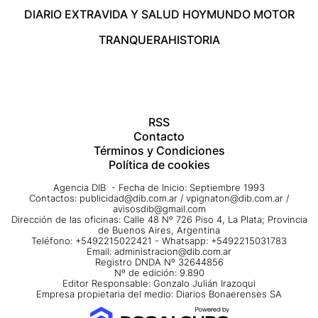
DIARIO EXTRA
VIDA Y SALUD HOY
MUNDO MOTOR
TRANQUERA
HISTORIA
RSS
Contacto
Términos y Condiciones
Política de cookies
Agencia DIB - Fecha de Inicio: Septiembre 1993
Contactos:
publicidad@dib.com.ar
/
vpignaton@dib.com.ar
/
avisosdib@gmail.com
Dirección de las oficinas: Calle 48 Nº 726 Piso 4, La Plata; Provincia
de Buenos Aires, Argentina
Teléfono: +5492215022421 - Whatsapp: +5492215031783
Email:
administracion@dib.com.ar
Registro DNDA Nº 32644856
Nº de edición: 9.890
Editor Responsable: Gonzalo Julián Irazoqui
Empresa propietaria del medio: Diarios Bonaerenses SA