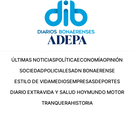
ÚLTIMAS NOTICIAS
POLÍTICA
ECONOMÍA
OPINIÓN
SOCIEDAD
POLICIALES
ADN BONAERENSE
ESTILO DE VIDA
MEDIOS
EMPRESAS
DEPORTES
DIARIO EXTRA
VIDA Y SALUD HOY
MUNDO MOTOR
TRANQUERA
HISTORIA