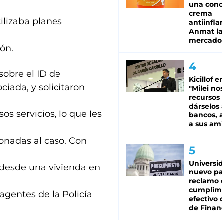
una cono
crema
ilizaba planes
antiinfla
Anmat la 
mercado
ión.
sobre el ID de
Kicillof e
ciada, y solicitaron
"Milei no
recursos
dárselos 
s servicios, lo que les
bancos, a
a sus am
ionadas al caso. Con
Universi
 desde una vivienda en
nuevo pa
reclamo 
cumplim
agentes de la Policía
efectivo 
de Finan