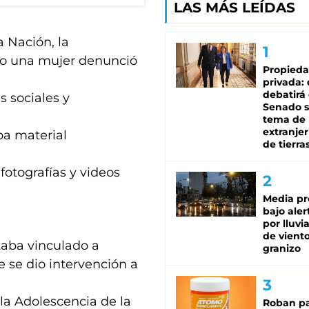
LAS MÁS LEÍDAS
a Nación, la
ndo una mujer denunció
Propied
privada:
debatirá 
s sociales y
Senado s
tema de 
extranjer
a material
de tierra
fotografías y videos
Media pr
bajo aler
por lluvi
de viento
taba vinculado a
granizo
e se dio intervención a
 la Adolescencia de la
Roban pa