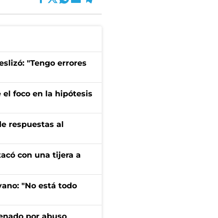
eslizó: "Tengo errores
el foco en la hipótesis
de respuestas al
tacó con una tijera a
yano: "No está todo
denado por abuso