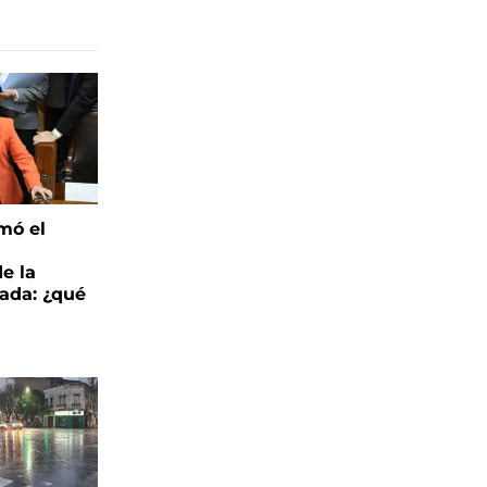
mó el
de la
ada: ¿qué