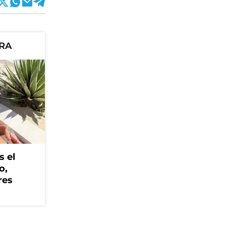
ORA
s el
o,
res