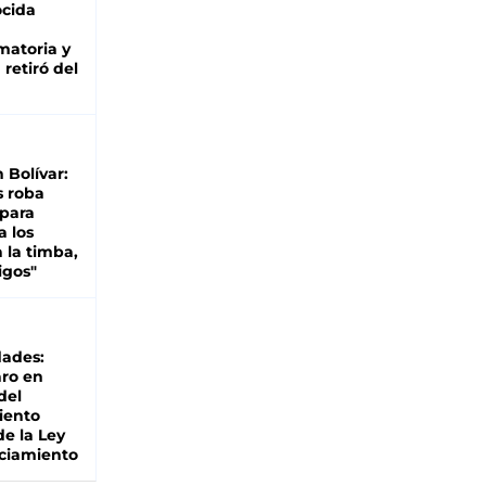
cida
matoria y
retiró del
n Bolívar:
s roba
 para
a los
 la timba,
igos"
dades:
ro en
del
iento
de la Ley
ciamiento