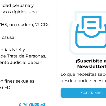
alidad peruana y
iscos rígidos, una
s VHS, un modem, 71 CDs
a causa.
ntías N° 4 y
 de Trata de Personas,
¡Suscribite a
ento Judicial de San
Newsletter
Lo que necesitas sab
desde donde necesit
n fines sexuales
B) FD
SABER MÁS