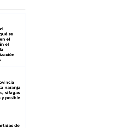
ad
 qué se
en el
in el
la
ización
s
ovincia
ta naranja
as, ráfagas
 y posible
rtidas de