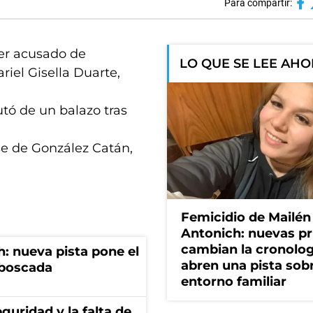
Para compartir:
yer acusado de
LO QUE SE LEE AH
riel Gisella Duarte,
utó de un balazo tras
e de González Catán,
Femicidio de Mailén
Antonich: nuevas p
cambian la cronolog
: nueva pista pone el
abren una pista sob
mboscada
entorno familiar
guridad y la falta de