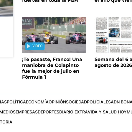
fuertes en toda la PBA
el año que vie
VIDEO
¡Te pasaste, Franco! Una
Semana del 6 a
maniobra de Colapinto
agosto de 202
fue la mejor de julio en
Fórmula 1
IAS
POLÍTICA
ECONOMÍA
OPINIÓN
SOCIEDAD
POLICIALES
ADN BONA
MEDIOS
EMPRESAS
DEPORTES
DIARIO EXTRA
VIDA Y SALUD HOY
M
STORIA