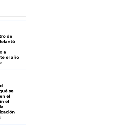
tro de
adelantó
o a
te el año
e
ad
 qué se
en el
in el
la
ización
s