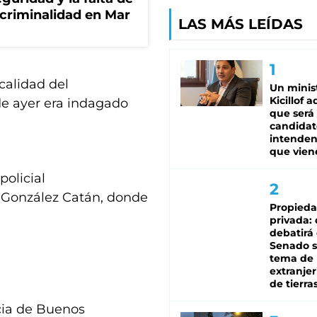
 criminalidad en Mar
LAS MÁS LEÍDAS
calidad del
Un minis
Kicillof 
de ayer era indagado
que será
candidat
intenden
que vien
policial
 González Catán, donde
Propied
privada:
debatirá 
Senado s
tema de 
extranjer
de tierra
cia de Buenos