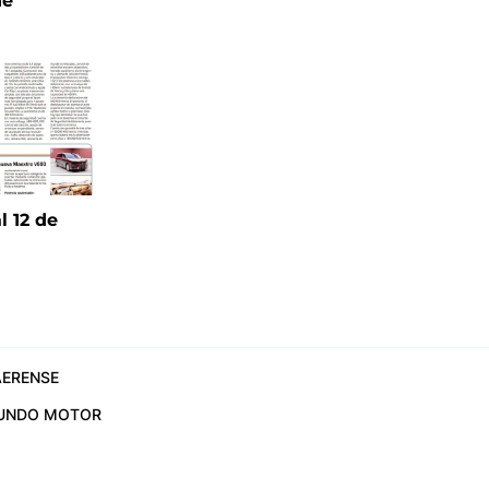
ne
l 12 de
6
ERENSE
UNDO MOTOR