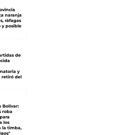
ovincia
ta naranja
as, ráfagas
 y posible
rtidas de
cida
matoria y
retiró del
n Bolívar:
s roba
 para
a los
 la timba,
igos"