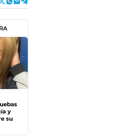
ORA
ruebas
ía y
re su