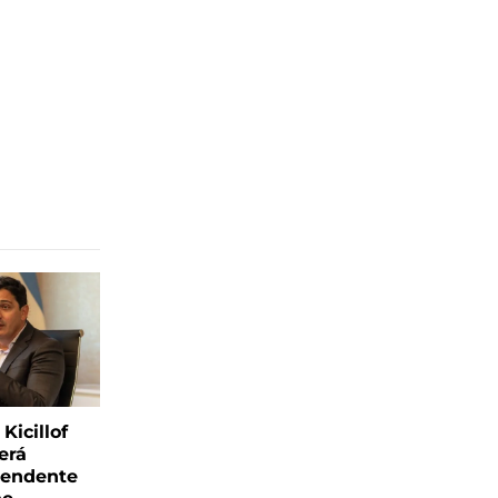
Kicillof
erá
tendente