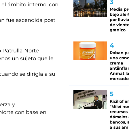
 el ámbito interno, con
Media pr
bajo aler
ien fue ascendida post
por lluvi
de viento
granizo
 Patrulla Norte
Roban pa
nos un sujeto que le
una cono
crema
antiinfla
uando se dirigía a su
Anmat la 
mercado
Kicillof e
erza y
"Milei no
 Norte con base en
recursos
dárselos 
bancos, a
a sus am