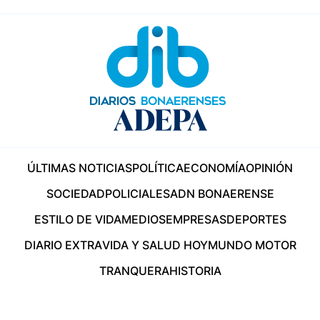
ÚLTIMAS NOTICIAS
POLÍTICA
ECONOMÍA
OPINIÓN
SOCIEDAD
POLICIALES
ADN BONAERENSE
ESTILO DE VIDA
MEDIOS
EMPRESAS
DEPORTES
DIARIO EXTRA
VIDA Y SALUD HOY
MUNDO MOTOR
TRANQUERA
HISTORIA