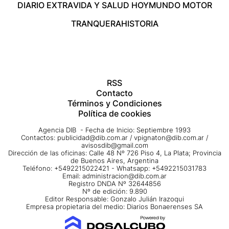
DIARIO EXTRA
VIDA Y SALUD HOY
MUNDO MOTOR
TRANQUERA
HISTORIA
RSS
Contacto
Términos y Condiciones
Política de cookies
Agencia DIB - Fecha de Inicio: Septiembre 1993
Contactos:
publicidad@dib.com.ar
/
vpignaton@dib.com.ar
/
avisosdib@gmail.com
Dirección de las oficinas: Calle 48 Nº 726 Piso 4, La Plata; Provincia
de Buenos Aires, Argentina
Teléfono: +5492215022421 - Whatsapp: +5492215031783
Email:
administracion@dib.com.ar
Registro DNDA Nº 32644856
Nº de edición: 9.890
Editor Responsable: Gonzalo Julián Irazoqui
Empresa propietaria del medio: Diarios Bonaerenses SA