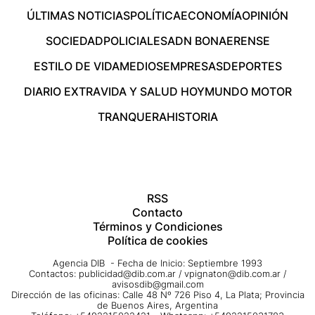
ÚLTIMAS NOTICIAS
POLÍTICA
ECONOMÍA
OPINIÓN
SOCIEDAD
POLICIALES
ADN BONAERENSE
ESTILO DE VIDA
MEDIOS
EMPRESAS
DEPORTES
DIARIO EXTRA
VIDA Y SALUD HOY
MUNDO MOTOR
TRANQUERA
HISTORIA
RSS
Contacto
Términos y Condiciones
Política de cookies
Agencia DIB - Fecha de Inicio: Septiembre 1993
Contactos:
publicidad@dib.com.ar
/
vpignaton@dib.com.ar
/
avisosdib@gmail.com
Dirección de las oficinas: Calle 48 Nº 726 Piso 4, La Plata; Provincia
de Buenos Aires, Argentina