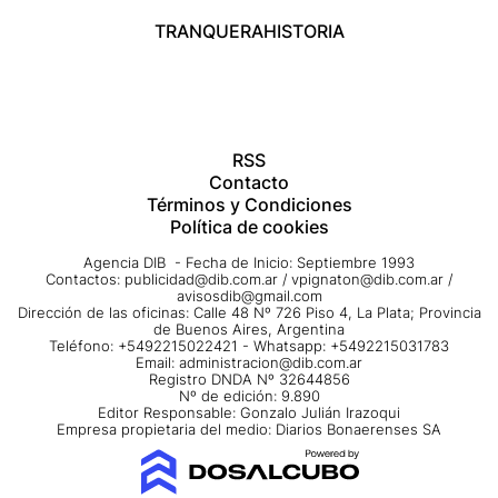
TRANQUERA
HISTORIA
RSS
Contacto
Términos y Condiciones
Política de cookies
Agencia DIB - Fecha de Inicio: Septiembre 1993
Contactos:
publicidad@dib.com.ar
/
vpignaton@dib.com.ar
/
avisosdib@gmail.com
Dirección de las oficinas: Calle 48 Nº 726 Piso 4, La Plata; Provincia
de Buenos Aires, Argentina
Teléfono: +5492215022421 - Whatsapp: +5492215031783
Email:
administracion@dib.com.ar
Registro DNDA Nº 32644856
Nº de edición: 9.890
Editor Responsable: Gonzalo Julián Irazoqui
Empresa propietaria del medio: Diarios Bonaerenses SA