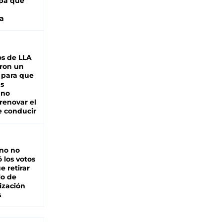
pa que
a
s de LLA
ron un
 para que
as
 no
renovar el
e conducir
rno no
 los votos
e retirar
lo de
ización
s