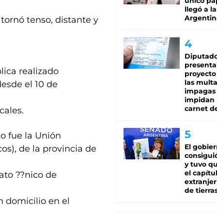
único pa
llegó a la
Argentin
 tornó tenso, distante y
Diputado
presenta
ica realizado
proyecto
las mult
desde el 10 de
impagas
impidan 
carnet d
cales.
o fue la Unión
El gobie
os), de la provincia de
consiguió
y tuvo qu
el capítu
cato ??nico de
extranjer
de tierra
 domicilio en el