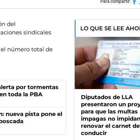
Para compartir:
ón del
LO QUE SE LEE AH
iaciones sindicales
ó el número total de
 alerta por tormentas
 en toda la PBA
Diputados de LLA
presentaron un pro
para que las multas
: nueva pista pone el
impagas no impida
mboscada
renovar el carnet de
conducir