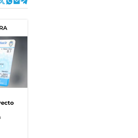
ORA
yecto
n