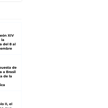
León XIV
 la
 del 8 al
viembre
puesta de
 a Brasil
ja de la
ica
o II, el