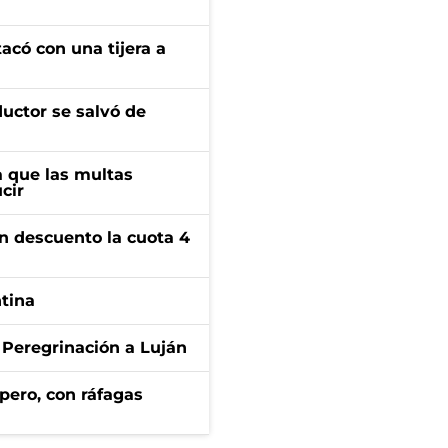
tacó con una tijera a
ductor se salvó de
 que las multas
cir
n descuento la cuota 4
ntina
 Peregrinación a Luján
pero, con ráfagas