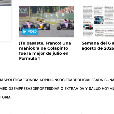
VIDEO
¡Te pasaste, Franco! Una
Semana del 6 a
maniobra de Colapinto
agosto de 202
fue la mejor de julio en
Fórmula 1
IAS
POLÍTICA
ECONOMÍA
OPINIÓN
SOCIEDAD
POLICIALES
ADN BONA
MEDIOS
EMPRESAS
DEPORTES
DIARIO EXTRA
VIDA Y SALUD HOY
M
STORIA