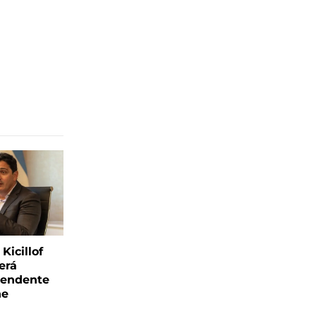
Kicillof
erá
tendente
ne