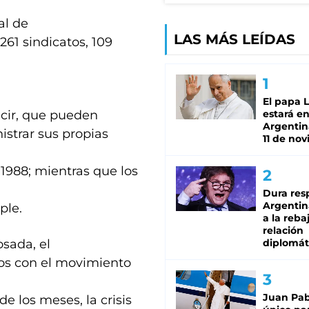
al de
LAS MÁS LEÍDAS
261 sindicatos, 109
El papa 
ecir, que pueden
estará en
Argentina
istrar sus propias
11 de no
 1988; mientras que los
Dura res
Argentina
ple.
a la reba
relación
osada, el
diplomát
jos con el movimiento
Juan Pabl
e los meses, la crisis