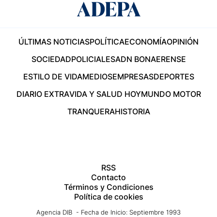
ÚLTIMAS NOTICIAS
POLÍTICA
ECONOMÍA
OPINIÓN
SOCIEDAD
POLICIALES
ADN BONAERENSE
ESTILO DE VIDA
MEDIOS
EMPRESAS
DEPORTES
DIARIO EXTRA
VIDA Y SALUD HOY
MUNDO MOTOR
TRANQUERA
HISTORIA
RSS
Contacto
Términos y Condiciones
Política de cookies
Agencia DIB - Fecha de Inicio: Septiembre 1993