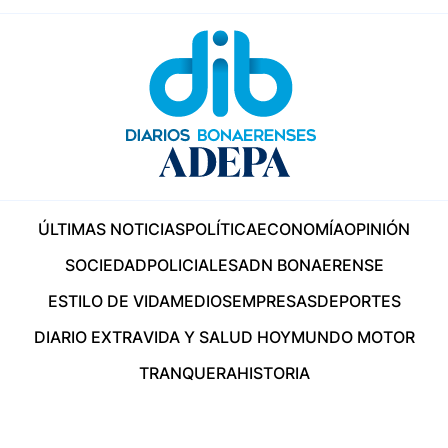
ÚLTIMAS NOTICIAS
POLÍTICA
ECONOMÍA
OPINIÓN
SOCIEDAD
POLICIALES
ADN BONAERENSE
ESTILO DE VIDA
MEDIOS
EMPRESAS
DEPORTES
DIARIO EXTRA
VIDA Y SALUD HOY
MUNDO MOTOR
TRANQUERA
HISTORIA