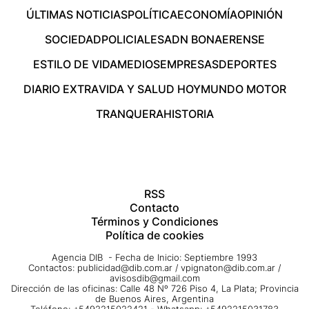
ÚLTIMAS NOTICIAS
POLÍTICA
ECONOMÍA
OPINIÓN
SOCIEDAD
POLICIALES
ADN BONAERENSE
ESTILO DE VIDA
MEDIOS
EMPRESAS
DEPORTES
DIARIO EXTRA
VIDA Y SALUD HOY
MUNDO MOTOR
TRANQUERA
HISTORIA
RSS
Contacto
Términos y Condiciones
Política de cookies
Agencia DIB - Fecha de Inicio: Septiembre 1993
Contactos:
publicidad@dib.com.ar
/
vpignaton@dib.com.ar
/
avisosdib@gmail.com
Dirección de las oficinas: Calle 48 Nº 726 Piso 4, La Plata; Provincia
de Buenos Aires, Argentina