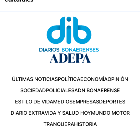
ÚLTIMAS NOTICIAS
POLÍTICA
ECONOMÍA
OPINIÓN
SOCIEDAD
POLICIALES
ADN BONAERENSE
ESTILO DE VIDA
MEDIOS
EMPRESAS
DEPORTES
DIARIO EXTRA
VIDA Y SALUD HOY
MUNDO MOTOR
TRANQUERA
HISTORIA