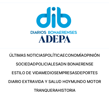
ÚLTIMAS NOTICIAS
POLÍTICA
ECONOMÍA
OPINIÓN
SOCIEDAD
POLICIALES
ADN BONAERENSE
ESTILO DE VIDA
MEDIOS
EMPRESAS
DEPORTES
DIARIO EXTRA
VIDA Y SALUD HOY
MUNDO MOTOR
TRANQUERA
HISTORIA