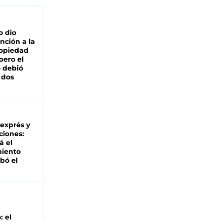
o dio
nción a la
ropiedad
pero el
 debió
 dos
 exprés y
ciones:
á el
miento
bó el
: el