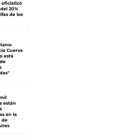
oficializó
 del 20%
ifas de los
tano:
cía Cuerva
o está
 de
s
das"
mil
s están
s
as en la
a de
ires