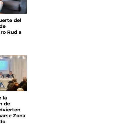
uerte del
 de
ro Rud a
e la
ón de
advierten
narse Zona
ado