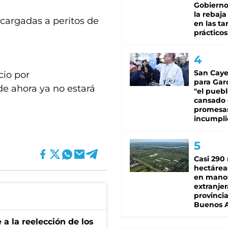
Gobierno 
la rebaja
ncargadas a peritos de
en las tar
prácticos
San Caye
cio por
para Gar
 de ahora ya no estará
"el puebl
cansado
promesa
incumpli
Casi 290 
hectárea
en mano
extranjer
provinci
Buenos A
e a la reelección de los