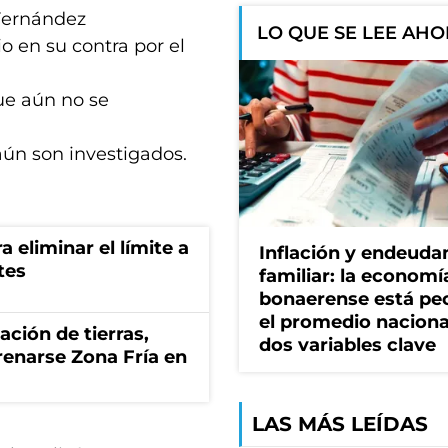
 Fernández
LO QUE SE LEE AH
o en su contra por el
que aún no se
aún son investigados.
a eliminar el límite a
Inflación y endeud
tes
familiar: la economí
bonaerense está pe
el promedio naciona
zación de tierras,
dos variables clave
renarse Zona Fría en
LAS MÁS LEÍDAS