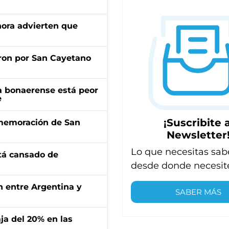
ahora advierten que
ron por San Cayetano
a bonaerense está peor
e
¡Suscribite a
onmemoración de San
Newsletter
Lo que necesitas sab
stá cansado de
desde donde necesit
ón entre Argentina y
SABER MÁS
aja del 20% en las