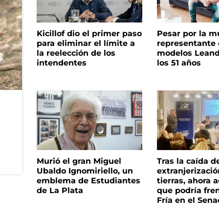
Kicillof dio el primer paso
Pesar por la m
para eliminar el límite a
representante
la reelección de los
modelos Leand
intendentes
los 51 años
Murió el gran Miguel
Tras la caída d
Ubaldo Ignomiriello, un
extranjerizaci
emblema de Estudiantes
tierras, ahora 
de La Plata
que podría fre
Fría en el Sen