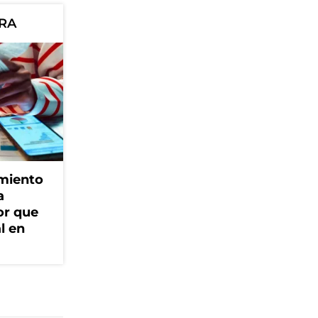
ORA
amiento
a
or que
l en