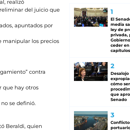
l, realizó
eliminar del juicio que
El Senad
media sa
usados, apuntados por
ley de p
privada, 
Gobierno
e manipular los precios
ceder en
capítulos
zgamiento” contra
Desalojo
expropia
cómo ser
ar que hay otros
procedi
que apro
Senado
no se definió.
Conflicto
tó Beraldi, quien
portuario