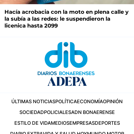
Hacía acrobacia con la moto en plena calle y
la subía a las redes: le suspendieron la
licenica hasta 2099
ÚLTIMAS NOTICIAS
POLÍTICA
ECONOMÍA
OPINIÓN
SOCIEDAD
POLICIALES
ADN BONAERENSE
ESTILO DE VIDA
MEDIOS
EMPRESAS
DEPORTES
DIARIO EXTRA
VIDA Y SALUD HOY
MUNDO MOTOR