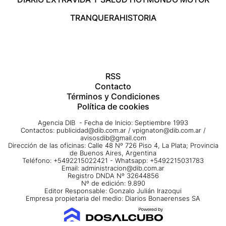
TRANQUERA
HISTORIA
RSS
Contacto
Términos y Condiciones
Política de cookies
Agencia DIB - Fecha de Inicio: Septiembre 1993
Contactos:
publicidad@dib.com.ar
/
vpignaton@dib.com.ar
/
avisosdib@gmail.com
Dirección de las oficinas: Calle 48 Nº 726 Piso 4, La Plata; Provincia
de Buenos Aires, Argentina
Teléfono: +5492215022421 - Whatsapp: +5492215031783
Email:
administracion@dib.com.ar
Registro DNDA Nº 32644856
Nº de edición: 9.890
Editor Responsable: Gonzalo Julián Irazoqui
Empresa propietaria del medio: Diarios Bonaerenses SA