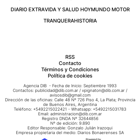
DIARIO EXTRA
VIDA Y SALUD HOY
MUNDO MOTOR
TRANQUERA
HISTORIA
RSS
Contacto
Términos y Condiciones
Política de cookies
Agencia DIB - Fecha de Inicio: Septiembre 1993
Contactos:
publicidad@dib.com.ar
/
vpignaton@dib.com.ar
/
avisosdib@gmail.com
Dirección de las oficinas: Calle 48 Nº 726 Piso 4, La Plata; Provincia
de Buenos Aires, Argentina
Teléfono: +5492215022421 - Whatsapp: +5492215031783
Email:
administracion@dib.com.ar
Registro DNDA Nº 32644856
Nº de edición: 9.890
Editor Responsable: Gonzalo Julián Irazoqui
Empresa propietaria del medio: Diarios Bonaerenses SA