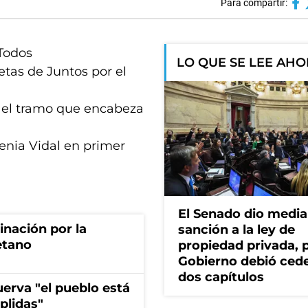
Para compartir:
 Todos
LO QUE SE LEE AH
etas de Juntos por el
n el tramo que encabeza
enia Vidal en primer
El Senado dio media
rinación por la
sanción a la ley de
etano
propiedad privada, p
Gobierno debió ced
dos capítulos
erva "el pueblo está
plidas"