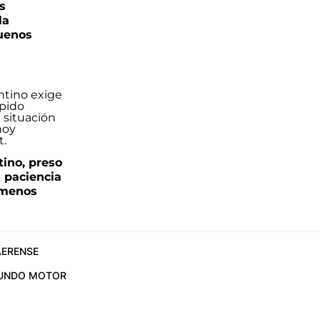
s
la
uenos
tino, preso
a paciencia
 menos
ERENSE
UNDO MOTOR