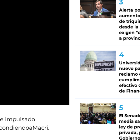
Alerta po
aumento
de triqui
desde la
exigen "c
a provinc
Universi
nuevo pa
reclamo 
cumplim
efectivo 
de Finan
El Senad
fue impulsado
media sa
ley de p
EscondiendoaMacri.
privada, 
Gobierno