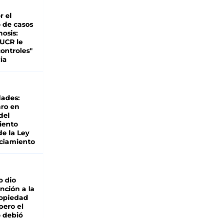
r el
 de casos
nosis:
 UCR le
ontroles"
ia
dades:
ro en
del
iento
de la Ley
ciamiento
o dio
nción a la
ropiedad
pero el
 debió