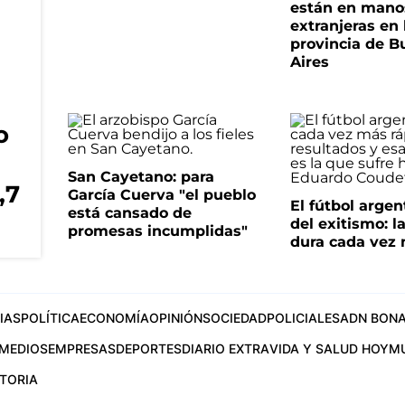
están en mano
extranjeras en 
provincia de B
Aires
o
San Cayetano: para
,7
García Cuerva "el pueblo
El fútbol argen
está cansado de
del exitismo: l
promesas incumplidas"
dura cada vez
IAS
POLÍTICA
ECONOMÍA
OPINIÓN
SOCIEDAD
POLICIALES
ADN BONA
MEDIOS
EMPRESAS
DEPORTES
DIARIO EXTRA
VIDA Y SALUD HOY
M
STORIA