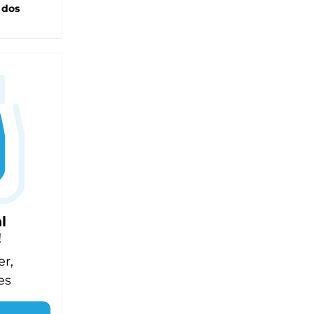
 dos
l
!
er,
es