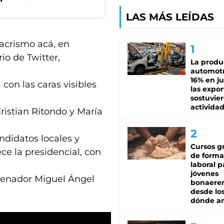
LAS MÁS LEÍDAS
acrismo acá, en
io de Twitter,
La produ
automotr
16% en ju
con las caras visibles
las expo
sostuvier
activida
ristian Ritondo y María
andidatos locales y
Cursos gr
ce la presidencial, con
de forma
laboral p
jóvenes
 senador Miguel Ángel
bonaere
desde los
dónde an