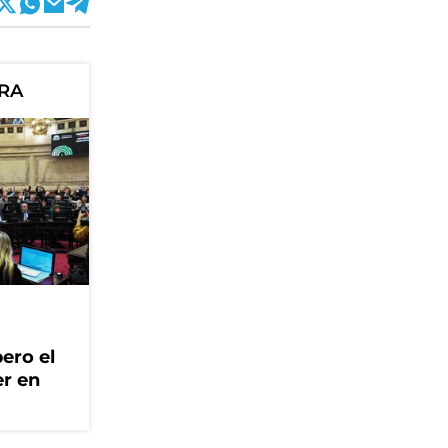
ORA
ero el
er en