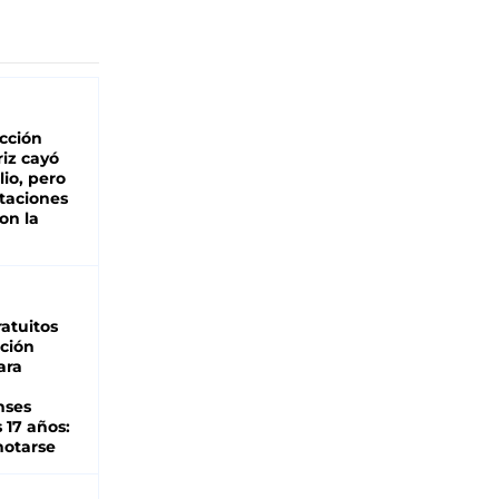
cción
iz cayó
lio, pero
rtaciones
on la
d
atuitos
ción
ara
nses
 17 años:
otarse