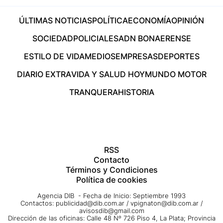
ÚLTIMAS NOTICIAS
POLÍTICA
ECONOMÍA
OPINIÓN
SOCIEDAD
POLICIALES
ADN BONAERENSE
ESTILO DE VIDA
MEDIOS
EMPRESAS
DEPORTES
DIARIO EXTRA
VIDA Y SALUD HOY
MUNDO MOTOR
TRANQUERA
HISTORIA
RSS
Contacto
Términos y Condiciones
Política de cookies
Agencia DIB - Fecha de Inicio: Septiembre 1993
Contactos:
publicidad@dib.com.ar
/
vpignaton@dib.com.ar
/
avisosdib@gmail.com
Dirección de las oficinas: Calle 48 Nº 726 Piso 4, La Plata; Provincia