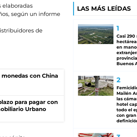
as elaboradas
LAS MÁS LEÍDAS
años, según un informe
stribuidores de
Casi 290 
hectárea
en mano
extranjer
provinci
Buenos A
e monedas con China
Femicidi
Mailén A
las cáma
lazo para pagar con
hotel ca
obiliario Urbano
todo el e
con gran
definició