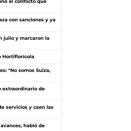
onó el conflicto que
aza con sanciones y ya
n julio y marcaron la
Hortiflorícola
mes: "No somos Suiza,
 extraordinario de
e servicios y caen las
 avances, habló de