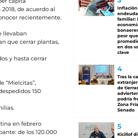
per cápita
Inflación
n 2018, de acuerdo al
endeuda
onocer recientemente.
familiar: 
economí
bonaeren
e llevaban
peor que
an que cerrar plantas,
promedio
en dos va
clave
os y hasta cerrar
Tras la c
 “Mielcitas”,
extranjer
de tierra
 despedidos 150
advierte
podría f
Zona Fría
ilias.
Senado
tina en febrero
ante: de los 120.000
Kicillof d