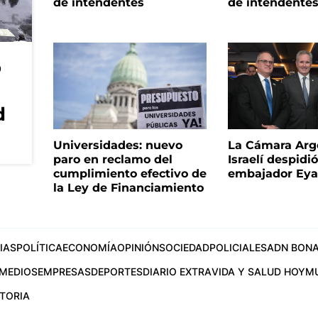
de intendentes
de intendente
o
d
Universidades: nuevo
La Cámara Arg
paro en reclamo del
Israelí despidió
cumplimiento efectivo de
embajador Eyal
la Ley de Financiamiento
IAS
POLÍTICA
ECONOMÍA
OPINIÓN
SOCIEDAD
POLICIALES
ADN BONA
MEDIOS
EMPRESAS
DEPORTES
DIARIO EXTRA
VIDA Y SALUD HOY
M
STORIA