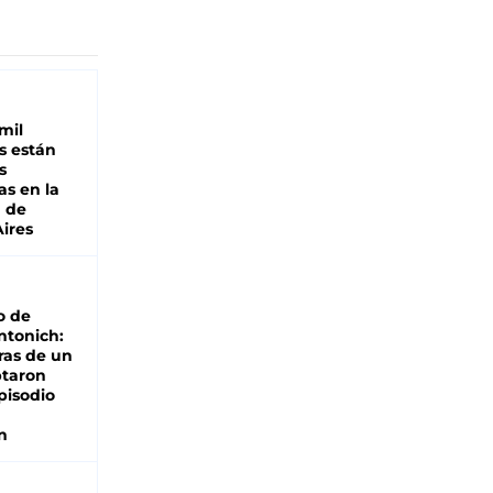
mil
s están
s
as en la
a de
ires
o de
ntonich:
ras de un
ptaron
pisodio
n