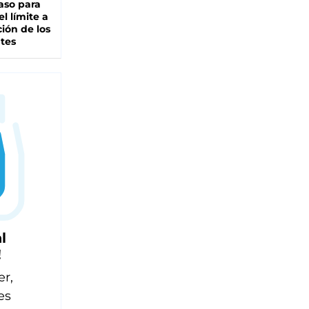
aso para
el límite a
ción de los
tes
l
!
er,
es