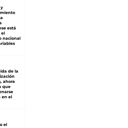
 y
miento
la
a
se está
 el
 nacional
riables
aída de la
ización
s, ahora
n que
renarse
 en el
io el