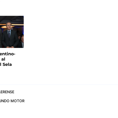
s
entino-
 al
 Sela
ERENSE
UNDO MOTOR