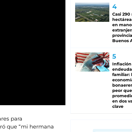
Casi 290 
hectárea
en mano
extranjer
provinci
Buenos A
Inflación
endeuda
familiar: 
economí
bonaeren
peor que
promedio
en dos va
clave
ares para
claró que “mi hermana