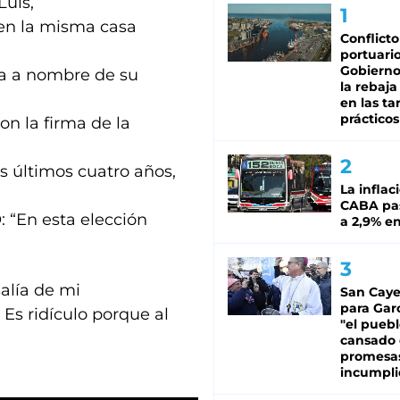
uis,
 en la misma casa
Conflicto
portuario
Gobierno 
rta a nombre de su
la rebaja
en las tar
prácticos
on la firma de la
os últimos cuatro años,
La inflac
CABA pas
 “En esta elección
a 2,9% en
salía de mi
San Caye
para Gar
 Es ridículo porque al
"el puebl
cansado
promesa
incumpli