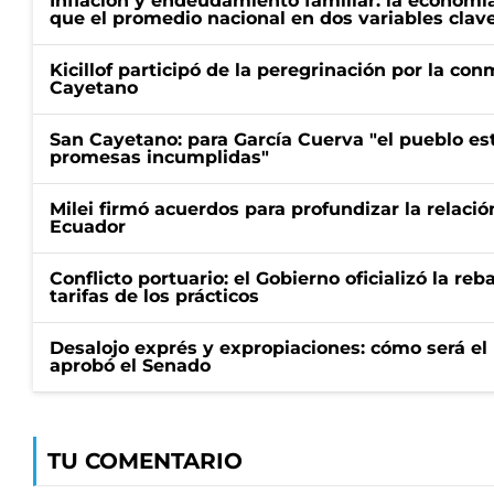
Inflación y endeudamiento familiar: la economí
que el promedio nacional en dos variables clav
Kicillof participó de la peregrinación por la c
Cayetano
San Cayetano: para García Cuerva "el pueblo e
promesas incumplidas"
Milei firmó acuerdos para profundizar la relaci
Ecuador
Conflicto portuario: el Gobierno oficializó la reb
tarifas de los prácticos
Desalojo exprés y expropiaciones: cómo será e
aprobó el Senado
TU COMENTARIO