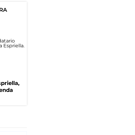
ORA
priella,
genda