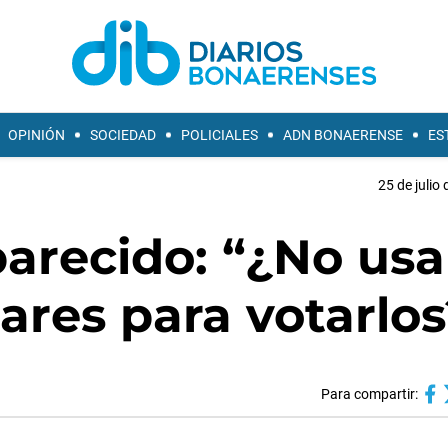
OPINIÓN
SOCIEDAD
POLICIALES
ADN BONAERENSE
ES
25 de julio
parecido: “¿No us
iares para votarlo
Para compartir: