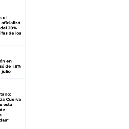
: el
oficializó
 del 20%
ifas de los
ión en
ó de 1,8%
 julio
tano:
cía Cuerva
o está
 de
s
das"