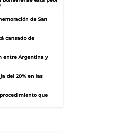
a bonaerense está peor
e
onmemoración de San
stá cansado de
ón entre Argentina y
aja del 20% en las
l procedimiento que