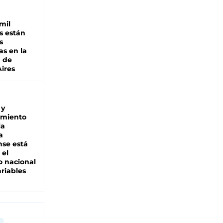
mil
s están
s
as en la
a de
ires
 y
miento
la
a
se está
 el
 nacional
riables