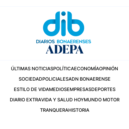
ÚLTIMAS NOTICIAS
POLÍTICA
ECONOMÍA
OPINIÓN
SOCIEDAD
POLICIALES
ADN BONAERENSE
ESTILO DE VIDA
MEDIOS
EMPRESAS
DEPORTES
DIARIO EXTRA
VIDA Y SALUD HOY
MUNDO MOTOR
TRANQUERA
HISTORIA