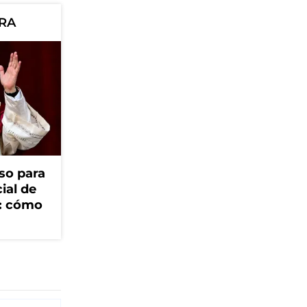
ORA
so para
cial de
V: cómo