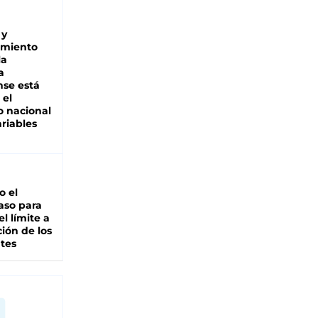
 y
miento
la
a
se está
 el
 nacional
riables
io el
aso para
el límite a
ción de los
tes