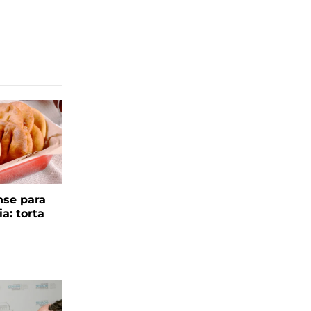
se para
ia: torta