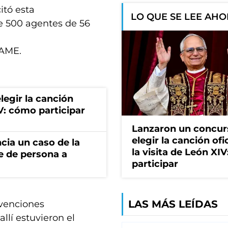
itó esta
LO QUE SE LEE AH
e 500 agentes de 56
SAME.
egir la canción
IV: cómo participar
Lanzaron un concur
elegir la canción ofi
cia un caso de la
la visita de León XI
e de persona a
participar
LAS MÁS LEÍDAS
nvenciones
llí estuvieron el