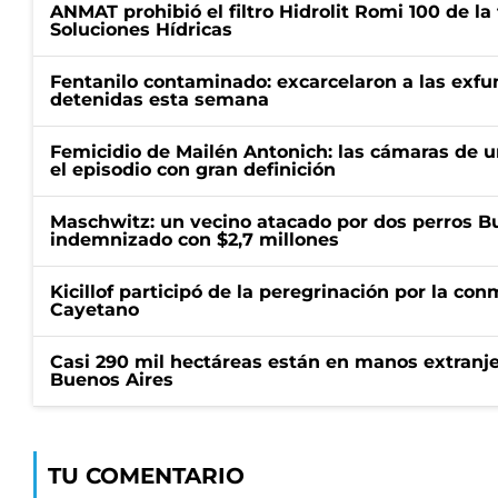
ANMAT prohibió el filtro Hidrolit Romi 100 de l
Soluciones Hídricas
Fentanilo contaminado: excarcelaron a las exf
detenidas esta semana
Femicidio de Mailén Antonich: las cámaras de u
el episodio con gran definición
Maschwitz: un vecino atacado por dos perros Bul
indemnizado con $2,7 millones
Kicillof participó de la peregrinación por la c
Cayetano
Casi 290 mil hectáreas están en manos extranje
Buenos Aires
TU COMENTARIO