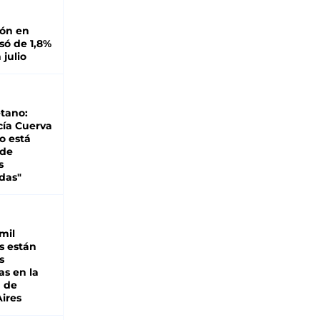
ión en
ó de 1,8%
 julio
tano:
cía Cuerva
o está
 de
s
das"
mil
s están
s
as en la
a de
ires