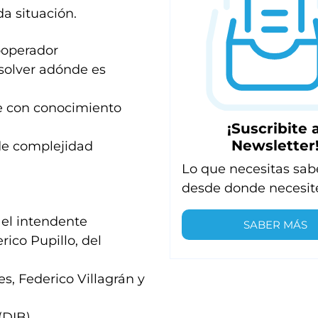
a situación.
iooperador
solver adónde es
te con conocimiento
¡Suscribite a
Newsletter
 de complejidad
Lo que necesitas sab
desde donde necesit
 el intendente
SABER MÁS
rico Pupillo, del
s, Federico Villagrán y
 (DIB)