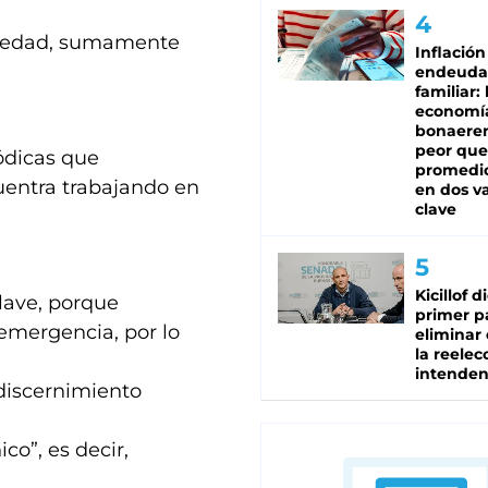
nsiedad, sumamente
Inflación
endeuda
familiar: 
economí
bonaeren
peor que
iódicas que
promedio
uentra trabajando en
en dos va
clave
Kicillof d
clave, porque
primer p
emergencia, por lo
eliminar 
la reelec
intenden
discernimiento
co”, es decir,