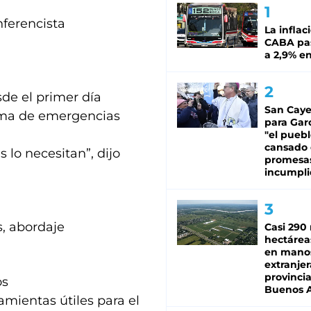
nferencista
La inflac
CABA pas
a 2,9% en
de el primer día
San Caye
tema de emergencias
para Gar
"el puebl
cansado
lo necesitan”, dijo
promesa
incumpli
s, abordaje
Casi 290 
hectárea
en mano
extranjer
provinci
os
Buenos A
mientas útiles para el