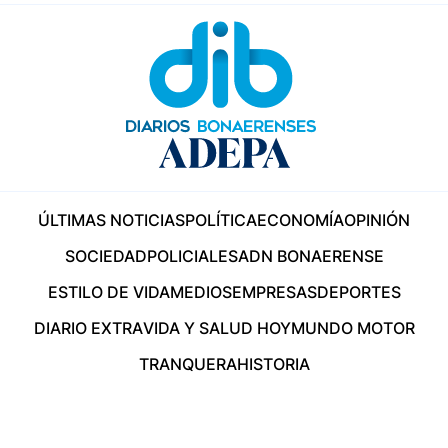
ÚLTIMAS NOTICIAS
POLÍTICA
ECONOMÍA
OPINIÓN
SOCIEDAD
POLICIALES
ADN BONAERENSE
ESTILO DE VIDA
MEDIOS
EMPRESAS
DEPORTES
DIARIO EXTRA
VIDA Y SALUD HOY
MUNDO MOTOR
TRANQUERA
HISTORIA