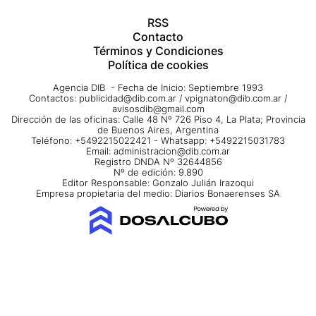
RSS
Contacto
Términos y Condiciones
Política de cookies
Agencia DIB - Fecha de Inicio: Septiembre 1993
Contactos:
publicidad@dib.com.ar
/
vpignaton@dib.com.ar
/
avisosdib@gmail.com
Dirección de las oficinas: Calle 48 Nº 726 Piso 4, La Plata; Provincia
de Buenos Aires, Argentina
Teléfono: +5492215022421 - Whatsapp: +5492215031783
Email:
administracion@dib.com.ar
Registro DNDA Nº 32644856
Nº de edición: 9.890
Editor Responsable: Gonzalo Julián Irazoqui
Empresa propietaria del medio: Diarios Bonaerenses SA