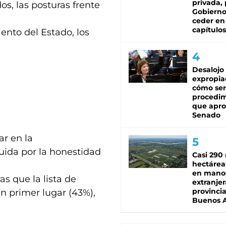
privada, 
os, las posturas frente
Gobierno
ceder en
capítulos
iento del Estado, los
Desalojo
expropia
cómo ser
procedi
que apro
Senado
ar en la
uida por la honestidad
Casi 290 
hectárea
en mano
as que la lista de
extranjer
provinci
 primer lugar (43%),
Buenos A