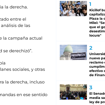
a la derecha.
Kicillof 
capitaliz
Plaza la 
zado entre el
Milei: "S
 análisis de las
que el g
desestim
locura"
ue la campaña actual
d se derechizó”.
Universi
nuevo pa
reclamo 
bía
cumplim
anes sociales, y otras
efectivo 
de Finan
ra la derecha, incluso
El Senad
emandas en ese sentido
media sa
ley de p