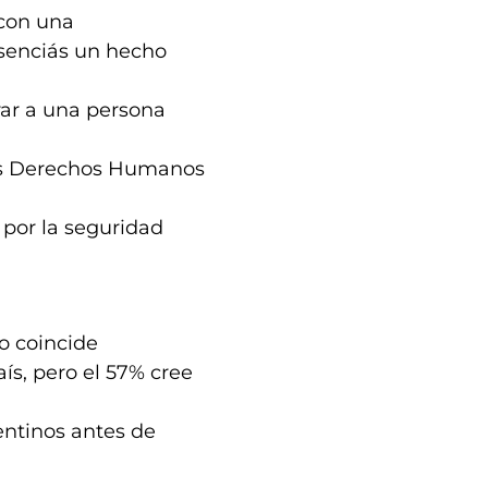
 con una
esenciás un hecho
rar a una persona
los Derechos Humanos
 por la seguridad
no coincide
ís, pero el 57% cree
entinos antes de