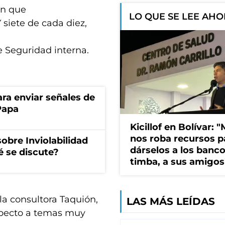
ión que
LO QUE SE LEE AH
 siete de cada diez,
e Seguridad interna.
a enviar señales de
Papa
Kicillof en Bolívar: "
nos roba recursos p
obre Inviolabilidad
dárselos a los bancos
é se discute?
timba, a sus amigos
la consultora Taquión,
LAS MÁS LEÍDAS
especto a temas muy