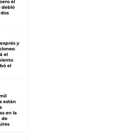
pero el
 debió
 dos
 exprés y
ciones:
á el
miento
bó el
mil
s están
s
as en la
a de
ires