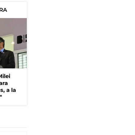
ORA
Milei
ara
, a la
"