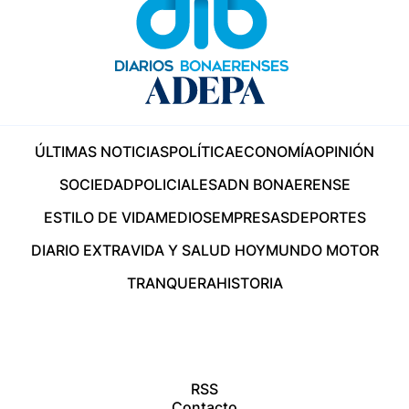
ÚLTIMAS NOTICIAS
POLÍTICA
ECONOMÍA
OPINIÓN
SOCIEDAD
POLICIALES
ADN BONAERENSE
ESTILO DE VIDA
MEDIOS
EMPRESAS
DEPORTES
DIARIO EXTRA
VIDA Y SALUD HOY
MUNDO MOTOR
TRANQUERA
HISTORIA
RSS
Contacto