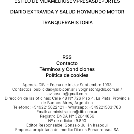
ESTILO DE VIDA
MEDIOS
EMPRESAS
DEPORTES
DIARIO EXTRA
VIDA Y SALUD HOY
MUNDO MOTOR
TRANQUERA
HISTORIA
RSS
Contacto
Términos y Condiciones
Política de cookies
Agencia DIB - Fecha de Inicio: Septiembre 1993
Contactos:
publicidad@dib.com.ar
/
vpignaton@dib.com.ar
/
avisosdib@gmail.com
Dirección de las oficinas: Calle 48 Nº 726 Piso 4, La Plata; Provincia
de Buenos Aires, Argentina
Teléfono: +5492215022421 - Whatsapp: +5492215031783
Email:
administracion@dib.com.ar
Registro DNDA Nº 32644856
Nº de edición: 9.890
Editor Responsable: Gonzalo Julián Irazoqui
Empresa propietaria del medio: Diarios Bonaerenses SA