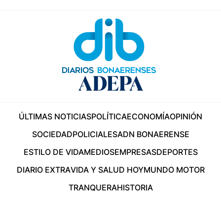
ÚLTIMAS NOTICIAS
POLÍTICA
ECONOMÍA
OPINIÓN
SOCIEDAD
POLICIALES
ADN BONAERENSE
ESTILO DE VIDA
MEDIOS
EMPRESAS
DEPORTES
DIARIO EXTRA
VIDA Y SALUD HOY
MUNDO MOTOR
TRANQUERA
HISTORIA