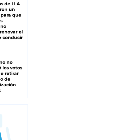
s de LLA
ron un
 para que
as
 no
renovar el
e conducir
rno no
 los votos
e retirar
lo de
ización
s