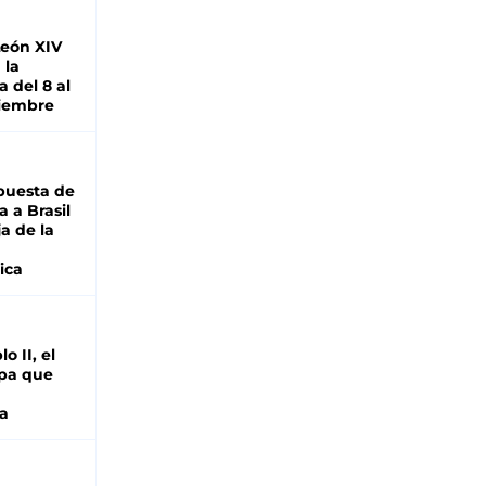
León XIV
 la
 del 8 al
viembre
puesta de
 a Brasil
ja de la
ica
o II, el
pa que
a