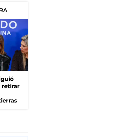
ORA
iguió
retirar
tierras