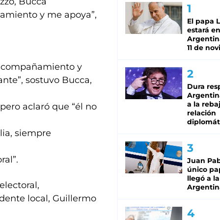
azzo, Bucca
ñamiento y me apoya”,
El papa 
estará en
Argentina
11 de no
l acompañamiento y
ante”, sostuvo Bucca,
Dura res
Argentina
a la reba
ero aclaró que “él no
relación
diplomát
lia, siempre
ral”.
Juan Pabl
único pa
llegó a la
electoral,
Argentin
dente local, Guillermo