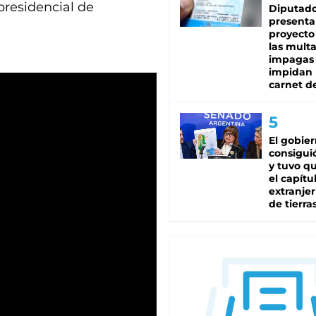
presidencial de
Diputado
presenta
proyecto
las mult
impagas
impidan 
carnet d
El gobie
consiguió
y tuvo qu
el capítu
extranjer
de tierra