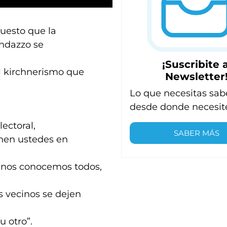
puesto que la
andazzo se
¡Suscribite a
l kirchnerismo que
Newsletter
Lo que necesitas sab
desde donde necesit
ectoral,
SABER MÁS
enen ustedes en
de nos conocemos todos,
os vecinos se dejen
u otro”.