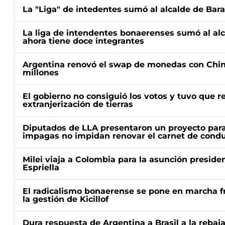
La "Liga" de intedentes sumó al alcalde de Bar
La liga de intendentes bonaerenses sumó al al
ahora tiene doce integrantes
Argentina renovó el swap de monedas con Chin
millones
El gobierno no consiguió los votos y tuvo que ret
extranjerización de tierras
Diputados de LLA presentaron un proyecto para
impagas no impidan renovar el carnet de condu
Milei viaja a Colombia para la asunción preside
Espriella
El radicalismo bonaerense se pone en marcha fr
la gestión de Kicillof
Dura respuesta de Argentina a Brasil a la rebaja