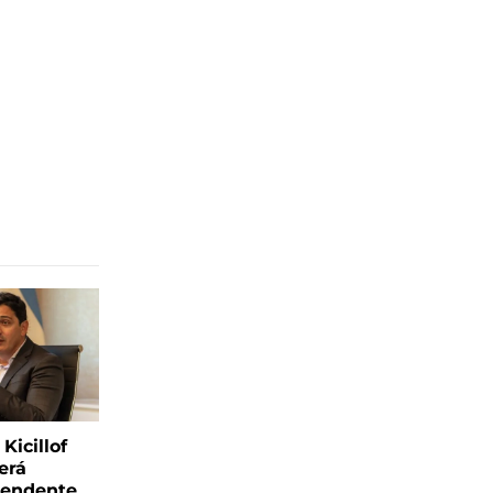
Kicillof
erá
tendente