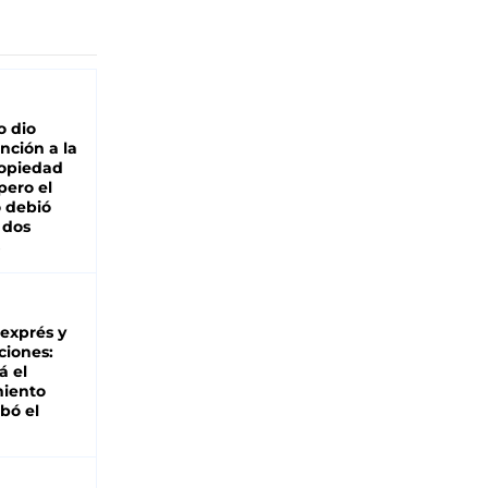
o dio
nción a la
ropiedad
pero el
 debió
 dos
 exprés y
ciones:
á el
miento
bó el