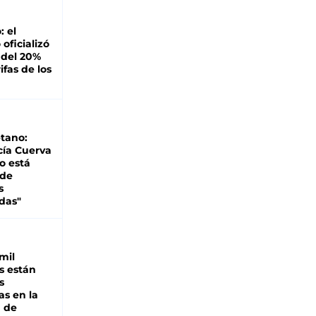
: el
oficializó
 del 20%
ifas de los
tano:
cía Cuerva
o está
 de
s
das"
mil
s están
s
as en la
a de