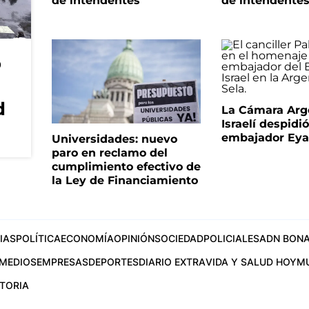
de intendentes
de intendente
o
d
La Cámara Arg
Israelí despidió
embajador Eyal
Universidades: nuevo
paro en reclamo del
cumplimiento efectivo de
la Ley de Financiamiento
IAS
POLÍTICA
ECONOMÍA
OPINIÓN
SOCIEDAD
POLICIALES
ADN BONA
MEDIOS
EMPRESAS
DEPORTES
DIARIO EXTRA
VIDA Y SALUD HOY
M
STORIA