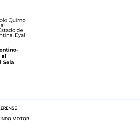
s
entino-
 al
 Sela
ERENSE
UNDO MOTOR