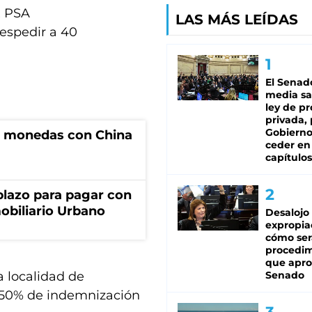
ex PSA
LAS MÁS LEÍDAS
espedir a 40
El Senad
media sa
ley de p
privada, 
Gobierno
e monedas con China
ceder en
capítulos
lazo para pagar con
obiliario Urbano
Desalojo
expropia
cómo ser
procedi
que apro
a localidad de
Senado
l 50% de indemnización