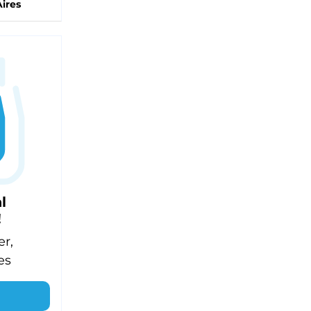
ires
l
!
er,
es