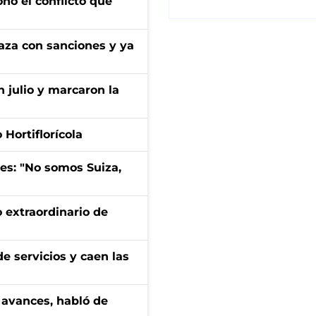
onó el conflicto que
aza con sanciones y ya
n julio y marcaron la
Hortiflorícola
mes: "No somos Suiza,
 extraordinario de
e servicios y caen las
 avances, habló de