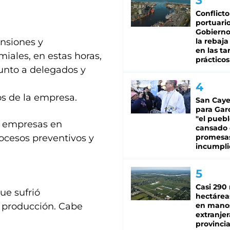
Conflicto
portuario
Gobierno 
nsiones y
la rebaja
en las tar
iales, en estas horas,
prácticos
junto a delegados y
os de la empresa.
San Caye
para Gar
"el puebl
de empresas en
cansado
rocesos preventivos y
promesa
incumpli
Casi 290 
ue sufrió
hectárea
a producción. Cabe
en mano
extranjer
provinci