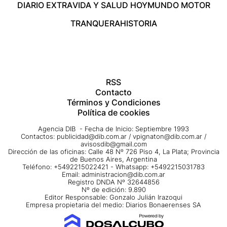
DIARIO EXTRA
VIDA Y SALUD HOY
MUNDO MOTOR
TRANQUERA
HISTORIA
RSS
Contacto
Términos y Condiciones
Política de cookies
Agencia DIB - Fecha de Inicio: Septiembre 1993
Contactos:
publicidad@dib.com.ar
/
vpignaton@dib.com.ar
/
avisosdib@gmail.com
Dirección de las oficinas: Calle 48 Nº 726 Piso 4, La Plata; Provincia
de Buenos Aires, Argentina
Teléfono: +5492215022421 - Whatsapp: +5492215031783
Email:
administracion@dib.com.ar
Registro DNDA Nº 32644856
Nº de edición: 9.890
Editor Responsable: Gonzalo Julián Irazoqui
Empresa propietaria del medio: Diarios Bonaerenses SA