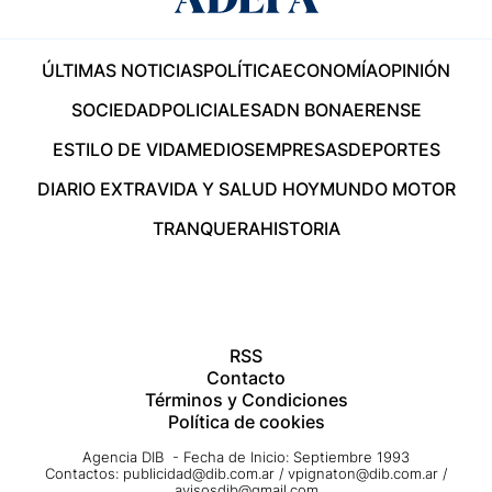
ÚLTIMAS NOTICIAS
POLÍTICA
ECONOMÍA
OPINIÓN
SOCIEDAD
POLICIALES
ADN BONAERENSE
ESTILO DE VIDA
MEDIOS
EMPRESAS
DEPORTES
DIARIO EXTRA
VIDA Y SALUD HOY
MUNDO MOTOR
TRANQUERA
HISTORIA
RSS
Contacto
Términos y Condiciones
Política de cookies
Agencia DIB - Fecha de Inicio: Septiembre 1993
Contactos:
publicidad@dib.com.ar
/
vpignaton@dib.com.ar
/
avisosdib@gmail.com