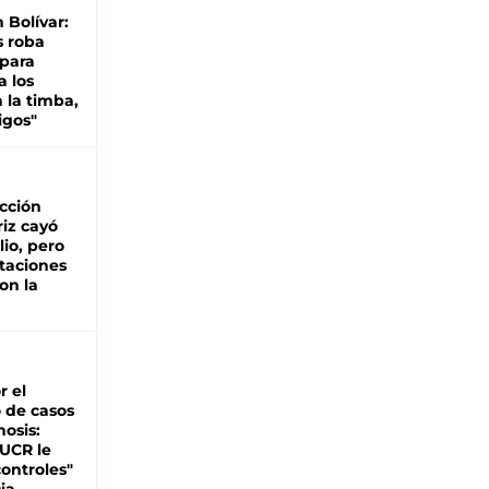
n Bolívar:
s roba
 para
a los
 la timba,
igos"
cción
iz cayó
lio, pero
rtaciones
on la
d
r el
 de casos
nosis:
 UCR le
ontroles"