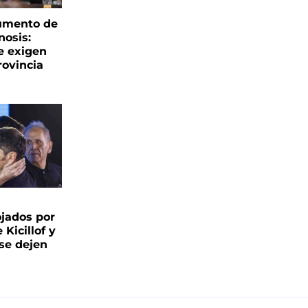
aumento de
nosis:
e exigen
rovincia
ojados por
 Kicillof y
 se dejen