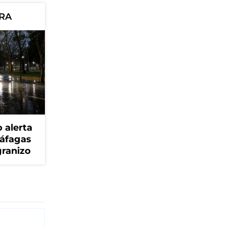
ORA
 alerta
ráfagas
granizo