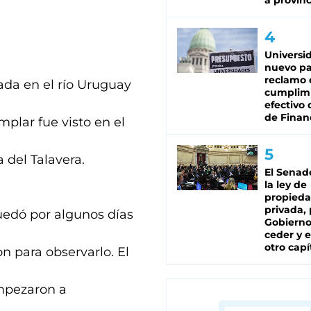
a provinc
Universi
nuevo pa
reclamo 
ada en el río Uruguay
cumplim
efectivo 
de Finan
plar fue visto en el
 del Talavera.
El Senad
la ley de
propied
privada, 
uedó por algunos días
Gobierno
ceder y e
otro capí
n para observarlo. El
empezaron a