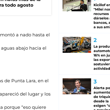
ara todo agosto
Kicillof e
"Milei no
recursos
dárselos 
bancos, a
a sus am
remontó a nado hasta el
La produ
z aguas abajo hacia el
automotr
16% en ju
las expo
sostuvier
activida
s de Punta Lara, en el
Alerta po
aumento
pareció del lugar y los
de triqui
desde la
exigen "c
ia porque “eso quiere