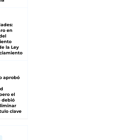
ia
dades:
ro en
del
iento
de la Ley
ciamiento
o aprobó
ad
pero el
 debió
liminar
tulo clave