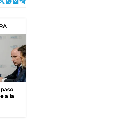
ORA
r paso
e a la