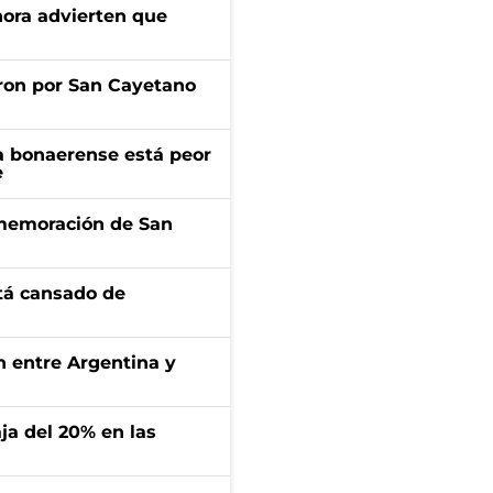
ahora advierten que
ron por San Cayetano
a bonaerense está peor
e
onmemoración de San
stá cansado de
ón entre Argentina y
aja del 20% en las