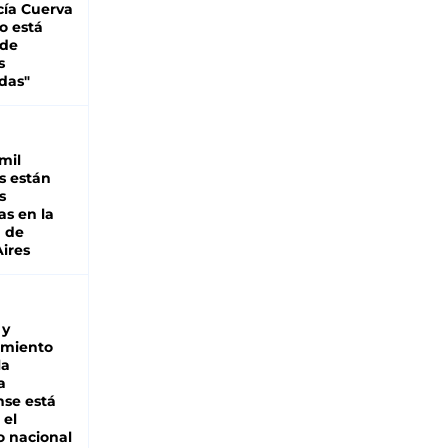
cía Cuerva
o está
 de
s
das"
mil
s están
s
as en la
a de
ires
 y
miento
la
a
se está
 el
 nacional