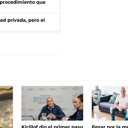
l procedimiento que
ad privada, pero el
Kicillof dio el primer paso
Pesar por la m