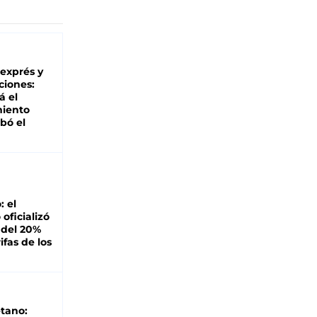
 exprés y
ciones:
á el
miento
bó el
: el
oficializó
 del 20%
ifas de los
tano: