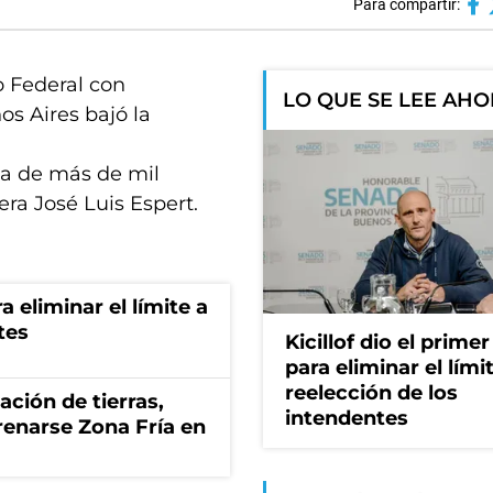
Para compartir:
o Federal con
LO QUE SE LEE AH
os Aires bajó la
 la de más de mil
era José Luis Espert.
a eliminar el límite a
tes
Kicillof dio el prime
para eliminar el límit
reelección de los
zación de tierras,
intendentes
renarse Zona Fría en