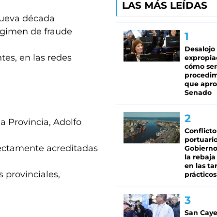
LAS MÁS LEÍDAS
nueva década
régimen de fraude
Desalojo
tes, en las redes
expropia
cómo ser
procedi
que apro
Senado
a Provincia, Adolfo
Conflicto
portuario
rectamente acreditadas
Gobierno 
la rebaja
en las tar
 provinciales,
prácticos
San Caye