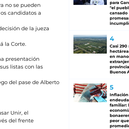
para Gar
ora no se pueden
"el puebl
os candidatos a
cansado
promesa
incumpli
decisión de la jueza
á la Corte.
Casi 290 
hectárea
en mano
na presentación
extranjer
us listas con las
provinci
Buenos A
ego del pase de Alberto
Inflación
endeuda
familiar: 
economí
ar Unir, el
bonaeren
vés del frente
peor que
promedio