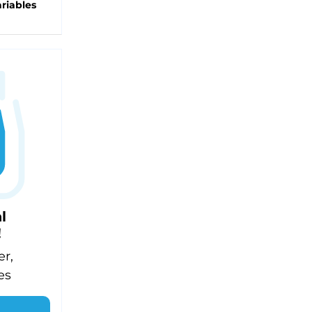
riables
l
!
er,
es