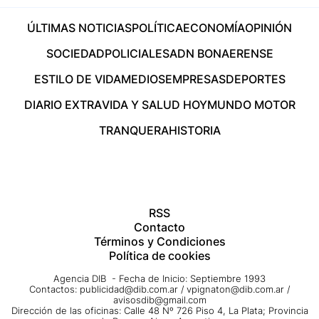
ÚLTIMAS NOTICIAS
POLÍTICA
ECONOMÍA
OPINIÓN
SOCIEDAD
POLICIALES
ADN BONAERENSE
ESTILO DE VIDA
MEDIOS
EMPRESAS
DEPORTES
DIARIO EXTRA
VIDA Y SALUD HOY
MUNDO MOTOR
TRANQUERA
HISTORIA
RSS
Contacto
Términos y Condiciones
Política de cookies
Agencia DIB - Fecha de Inicio: Septiembre 1993
Contactos:
publicidad@dib.com.ar
/
vpignaton@dib.com.ar
/
avisosdib@gmail.com
Dirección de las oficinas: Calle 48 Nº 726 Piso 4, La Plata; Provincia