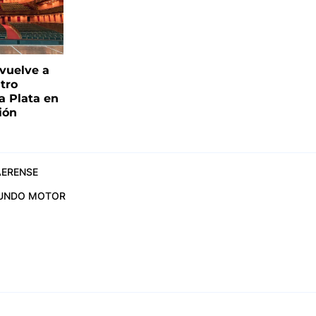
 vuelve a
atro
a Plata en
ión
ERENSE
UNDO MOTOR