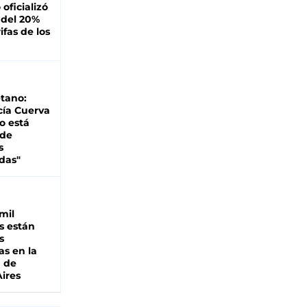
oficializó
 del 20%
ifas de los
tano:
cía Cuerva
o está
 de
s
das"
mil
s están
s
as en la
a de
ires