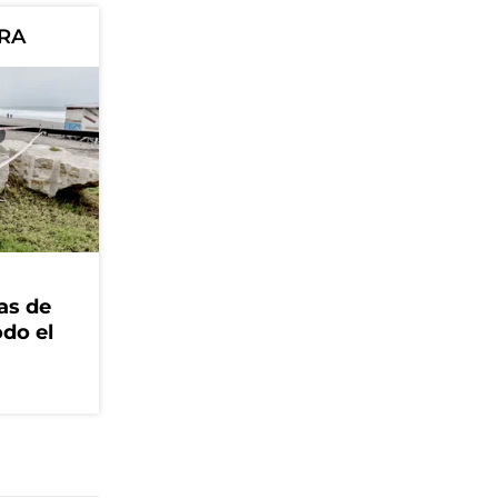
ORA
as de
odo el