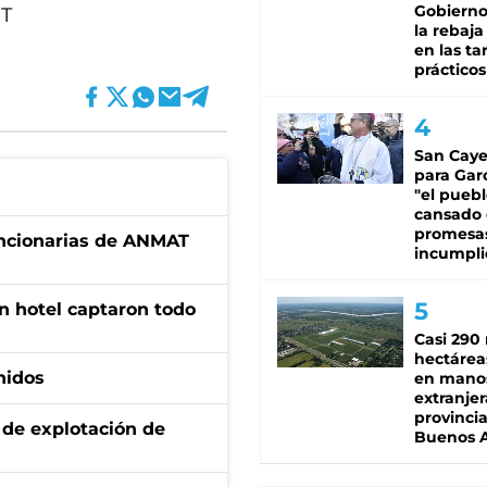
Gobierno 
MT
la rebaja
en las tar
prácticos
San Caye
para Gar
"el puebl
cansado
promesa
uncionarias de ANMAT
incumpli
n hotel captaron todo
Casi 290 
hectárea
nidos
en mano
extranjer
provinci
de explotación de
Buenos A