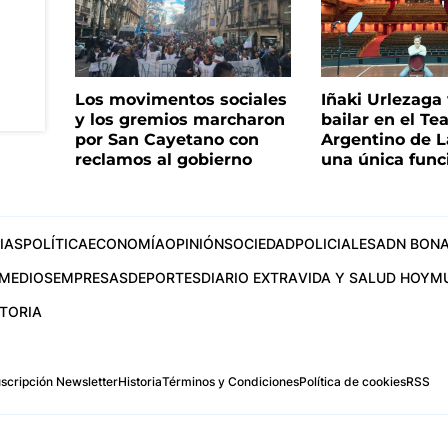
Los movimentos sociales
Iñaki Urlezaga
y los gremios marcharon
bailar en el Te
por San Cayetano con
Argentino de L
reclamos al gobierno
una única func
IAS
POLÍTICA
ECONOMÍA
OPINIÓN
SOCIEDAD
POLICIALES
ADN BONA
MEDIOS
EMPRESAS
DEPORTES
DIARIO EXTRA
VIDA Y SALUD HOY
M
STORIA
scripción Newsletter
Historia
Términos y Condiciones
Política de cookies
RSS