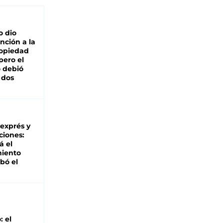
o dio
nción a la
ropiedad
pero el
 debió
 dos
 exprés y
ciones:
á el
miento
bó el
: el