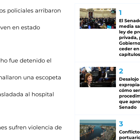
os policiales arribaron
El Senad
media sa
joven en estado
ley de p
privada, 
Gobierno
ceder en
capítulos
cho fue detenido el
hallaron una escopeta
Desalojo
expropia
cómo ser
asladada al hospital
procedi
que apro
Senado
nes sufren violencia de
Conflicto
portuario