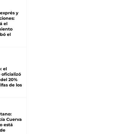
 exprés y
ciones:
á el
miento
bó el
: el
oficializó
 del 20%
ifas de los
tano:
cía Cuerva
o está
 de