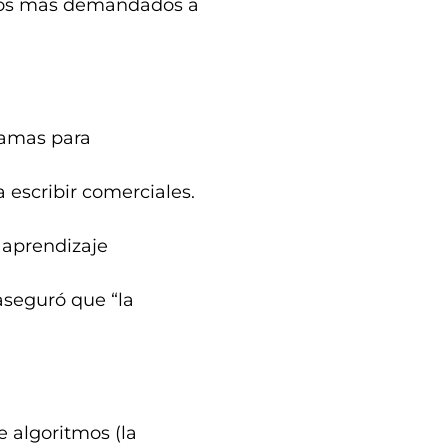
entos más demandados a
ramas para
a escribir comerciales.
 aprendizaje
 aseguró que “la
 algoritmos (la