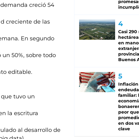
promesa
ya demanda creció 54
incumpli
d creciente de las
Casi 290 
hectárea
a semana. En segundo
en mano
extranjer
provinci
ó un 50%, sobre todo
Buenos A
to editable.
Inflación
endeuda
familiar: 
, que tuvo un
economí
bonaeren
peor que
en la escritura
promedio
en dos va
clave
ulado al desarrollo de
big data).