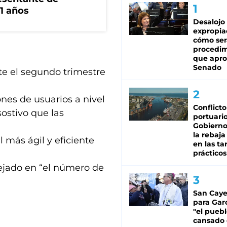
1 años
Desalojo
expropia
cómo ser
procedi
que apro
Senado
te el segundo trimestre
ones de usuarios a nivel
Conflicto
ostivo que las
portuario
Gobierno 
la rebaja
 más ágil y eficiente
en las tar
prácticos
lejado en “el número de
San Caye
para Gar
"el puebl
cansado