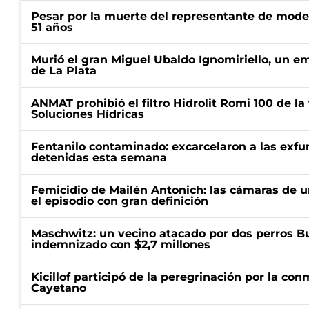
Pesar por la muerte del representante de mode
51 años
Murió el gran Miguel Ubaldo Ignomiriello, un 
de La Plata
ANMAT prohibió el filtro Hidrolit Romi 100 de l
Soluciones Hídricas
Fentanilo contaminado: excarcelaron a las exf
detenidas esta semana
Femicidio de Mailén Antonich: las cámaras de u
el episodio con gran definición
Maschwitz: un vecino atacado por dos perros Bul
indemnizado con $2,7 millones
Kicillof participó de la peregrinación por la c
Cayetano