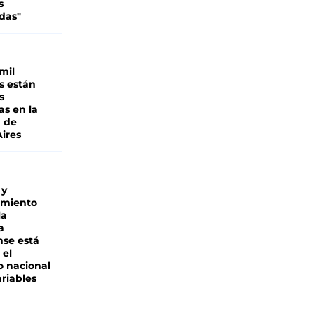
s
das"
mil
s están
s
as en la
a de
ires
 y
miento
la
a
se está
 el
 nacional
riables