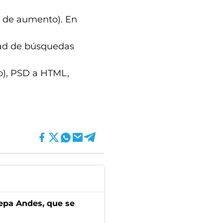
1% de aumento). En
dad de búsquedas
co), PSD a HTML,
cepa Andes, que se