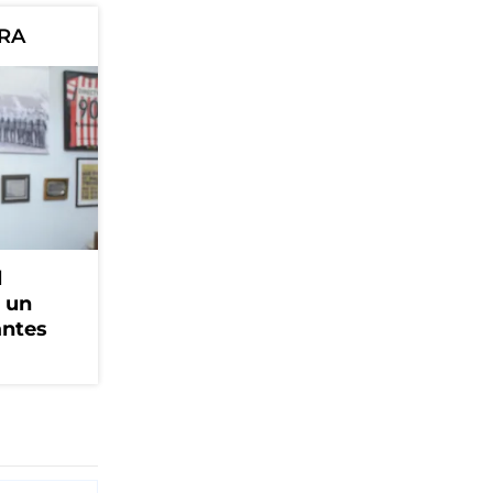
ORA
l
, un
antes