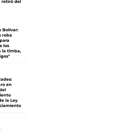
retiró del
n Bolívar:
s roba
 para
a los
 la timba,
igos"
dades:
ro en
del
iento
de la Ley
ciamiento