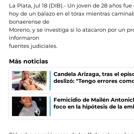
La Plata, jul 18 (DIB).- Un joven de 28 años fu
hoy de un balazo en el tórax mientras caminab
bonaerense de
Moreno, y se investiga si lo atacaron por un p
informaron
fuentes judiciales.
Más noticias
Candela Arizaga, tras el epi
deslizó: "Tengo errores como
Femicidio de Mailén Antonich
foco en la hipótesis de la e