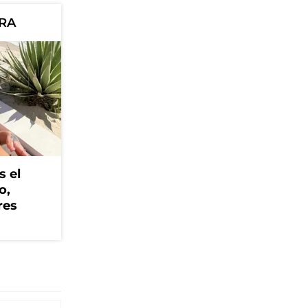
ORA
s el
o,
res