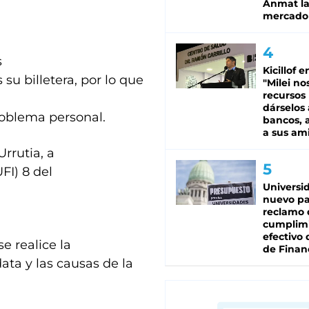
Anmat la 
mercado
s
Kicillof e
su billetera, por lo que
"Milei no
recursos
dárselos 
roblema personal.
bancos, a
a sus am
Urrutia, a
FI) 8 del
Universi
nuevo pa
reclamo 
cumplim
efectivo 
e realice la
de Finan
ata y las causas de la