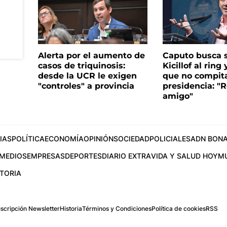
Alerta por el aumento de
Caputo busca s
casos de triquinosis:
Kicillof al ring 
desde la UCR le exigen
que no compita
"controles" a provincia
presidencia: "R
amigo"
IAS
POLÍTICA
ECONOMÍA
OPINIÓN
SOCIEDAD
POLICIALES
ADN BONA
MEDIOS
EMPRESAS
DEPORTES
DIARIO EXTRA
VIDA Y SALUD HOY
M
STORIA
scripción Newsletter
Historia
Términos y Condiciones
Política de cookies
RSS