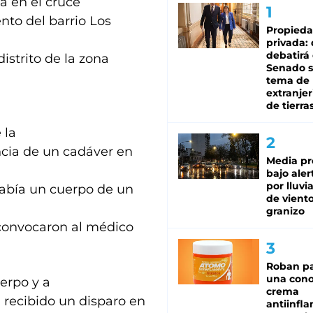
a en el cruce
nto del barrio Los
Propied
privada:
debatirá 
distrito de la zona
Senado s
tema de 
extranjer
de tierra
 la
ncia de un cadáver en
Media pr
bajo aler
por lluvi
 había un cuerpo de un
de viento
granizo
 convocaron al médico
Roban pa
una cono
uerpo y a
crema
 recibido un disparo en
antiinfla