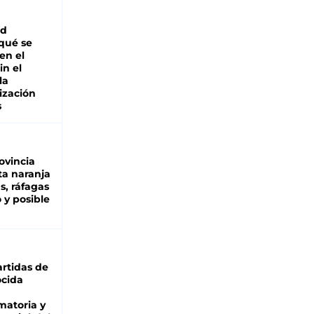
ad
 qué se
en el
in el
la
ización
s
ovincia
ta naranja
as, ráfagas
 y posible
rtidas de
cida
matoria y