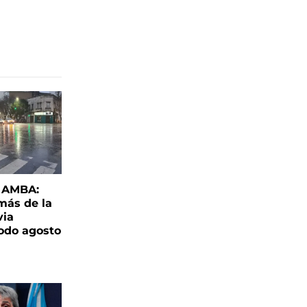
l AMBA:
más de la
via
todo agosto