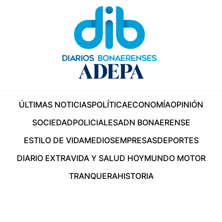
ÚLTIMAS NOTICIAS
POLÍTICA
ECONOMÍA
OPINIÓN
SOCIEDAD
POLICIALES
ADN BONAERENSE
ESTILO DE VIDA
MEDIOS
EMPRESAS
DEPORTES
DIARIO EXTRA
VIDA Y SALUD HOY
MUNDO MOTOR
TRANQUERA
HISTORIA