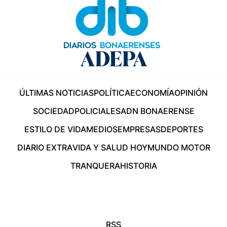
ÚLTIMAS NOTICIAS
POLÍTICA
ECONOMÍA
OPINIÓN
SOCIEDAD
POLICIALES
ADN BONAERENSE
ESTILO DE VIDA
MEDIOS
EMPRESAS
DEPORTES
DIARIO EXTRA
VIDA Y SALUD HOY
MUNDO MOTOR
TRANQUERA
HISTORIA
RSS