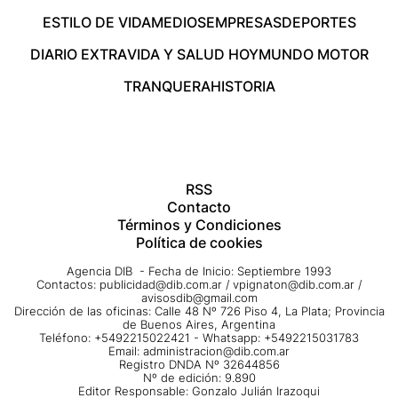
ESTILO DE VIDA
MEDIOS
EMPRESAS
DEPORTES
DIARIO EXTRA
VIDA Y SALUD HOY
MUNDO MOTOR
TRANQUERA
HISTORIA
RSS
Contacto
Términos y Condiciones
Política de cookies
Agencia DIB - Fecha de Inicio: Septiembre 1993
Contactos:
publicidad@dib.com.ar
/
vpignaton@dib.com.ar
/
avisosdib@gmail.com
Dirección de las oficinas: Calle 48 Nº 726 Piso 4, La Plata; Provincia
de Buenos Aires, Argentina
Teléfono: +5492215022421 - Whatsapp: +5492215031783
Email:
administracion@dib.com.ar
Registro DNDA Nº 32644856
Nº de edición: 9.890
Editor Responsable: Gonzalo Julián Irazoqui