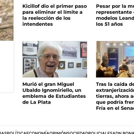
Kicillof dio el primer paso
Pesar por la m
para eliminar el límite a
representante
la reelección de los
modelos Leand
intendentes
los 51 años
Murió el gran Miguel
Tras la caída d
Ubaldo Ignomiriello, un
extranjerizaci
emblema de Estudiantes
tierras, ahora 
de La Plata
que podría fre
Fría en el Sen
IAS
POLÍTICA
ECONOMÍA
OPINIÓN
SOCIEDAD
POLICIALES
ADN BONA