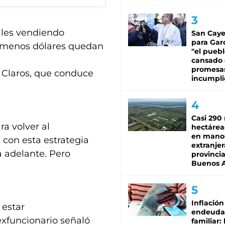
ales vendiendo
San Caye
para Gar
, menos dólares quedan
"el puebl
cansado
promesa
o Claros, que conduce
incumpli
Casi 290 
a volver al
hectárea
en mano
e con esta estrategia
extranjer
a adelante. Pero
provinci
Buenos A
Inflación
 estar
endeuda
exfuncionario señaló
familiar: 