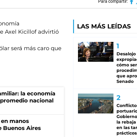
Para compartir:
Economía
LAS MÁS LEÍDAS
xel Kicillof advirtió
dólar será más caro que
Desalojo
expropia
cómo ser
procedi
que apro
Senado
miliar: la economía
 promedio nacional
Conflicto
portuario
Gobierno 
n en manos
la rebaja
de Buenos Aires
en las tar
prácticos