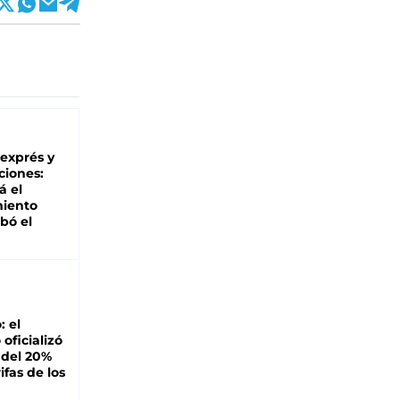
 exprés y
ciones:
á el
miento
bó el
: el
oficializó
 del 20%
ifas de los