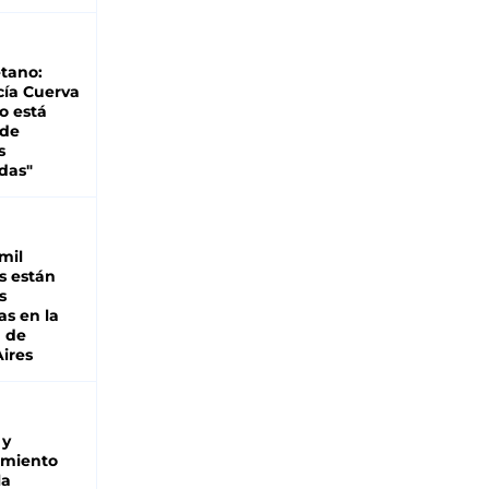
tano:
cía Cuerva
o está
 de
s
das"
mil
s están
s
as en la
a de
ires
 y
miento
la