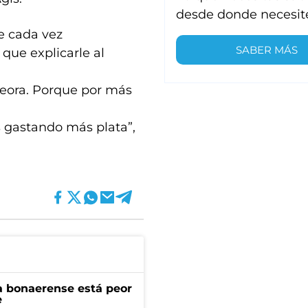
desde donde necesit
e cada vez
SABER MÁS
que explicarle al
peora. Porque por más
s gastando más plata”,
a bonaerense está peor
e