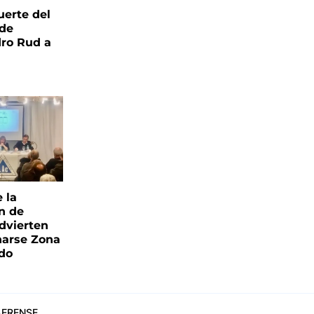
uerte del
 de
ro Rud a
e la
ón de
advierten
narse Zona
ado
ERENSE