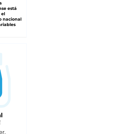
a
se está
 el
 nacional
riables
l
!
er,