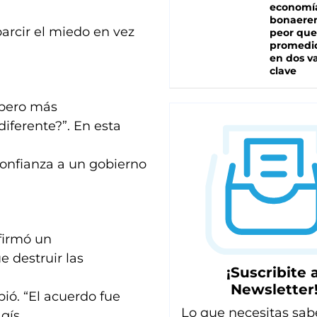
economí
bonaeren
arcir el miedo en vez
peor que
promedio
en dos va
clave
 pero más
iferente?”. En esta
onfianza a un gobierno
firmó un
e destruir las
¡Suscribite a
Newsletter
bió. “El acuerdo fue
Lo que necesitas sab
gís.