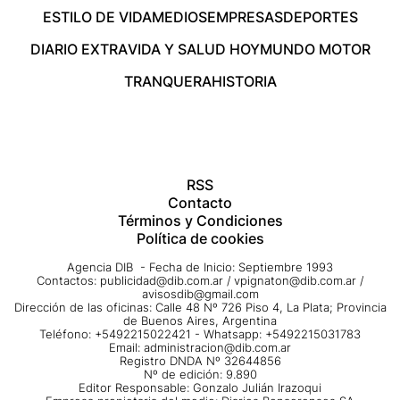
ESTILO DE VIDA
MEDIOS
EMPRESAS
DEPORTES
DIARIO EXTRA
VIDA Y SALUD HOY
MUNDO MOTOR
TRANQUERA
HISTORIA
RSS
Contacto
Términos y Condiciones
Política de cookies
Agencia DIB - Fecha de Inicio: Septiembre 1993
Contactos:
publicidad@dib.com.ar
/
vpignaton@dib.com.ar
/
avisosdib@gmail.com
Dirección de las oficinas: Calle 48 Nº 726 Piso 4, La Plata; Provincia
de Buenos Aires, Argentina
Teléfono: +5492215022421 - Whatsapp: +5492215031783
Email:
administracion@dib.com.ar
Registro DNDA Nº 32644856
Nº de edición: 9.890
Editor Responsable: Gonzalo Julián Irazoqui