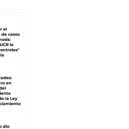
r el
 de casos
nosis:
 UCR le
ontroles"
ia
dades:
ro en
del
iento
de la Ley
ciamiento
o dio