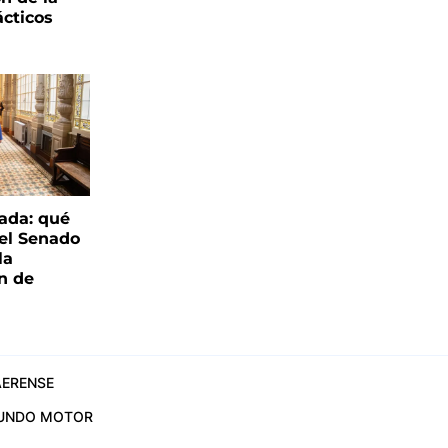
ácticos
ada: qué
 el Senado
la
ón de
ERENSE
UNDO MOTOR