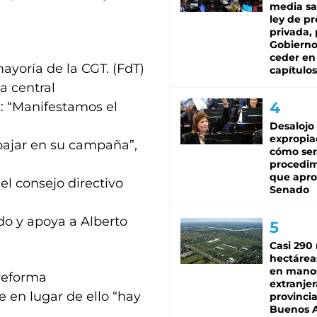
media sa
ley de p
privada, 
Gobierno
ceder en
ayoría de la CGT. (FdT)
capítulos
a central
: “Manifestamos el
Desalojo
expropia
ajar en su campaña”,
cómo ser
procedi
que apro
l consejo directivo
Senado
do y apoya a Alberto
Casi 290 
hectárea
en mano
 reforma
extranjer
e en lugar de ello “hay
provinci
Buenos A