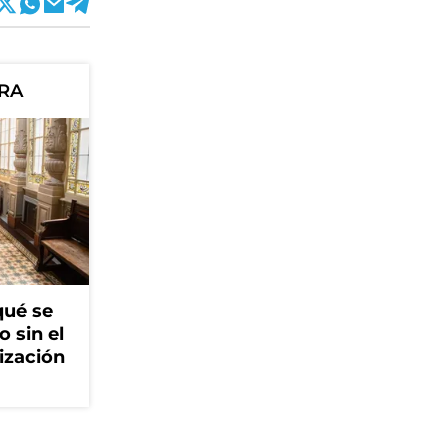
ORA
qué se
o sin el
ización