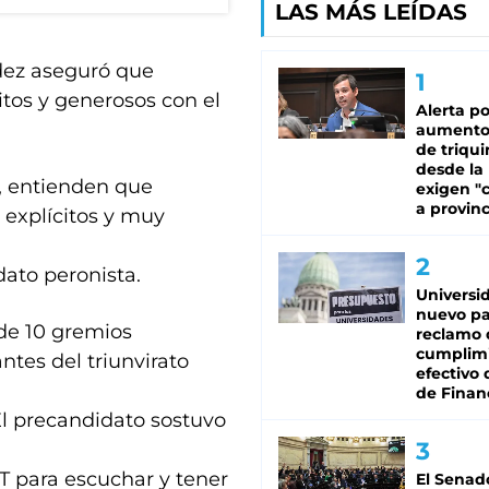
LAS MÁS LEÍDAS
ndez aseguró que
itos y generosos con el
Alerta po
aumento
de triqui
desde la
n, entienden que
exigen "c
a provinc
 explícitos y muy
ato peronista.
Universi
nuevo pa
de 10 gremios
reclamo 
cumplim
ntes del triunvirato
efectivo 
de Finan
El precandidato sostuvo
T para escuchar y tener
El Senad