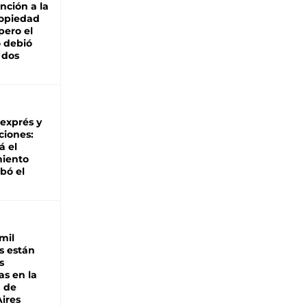
nción a la
ropiedad
pero el
 debió
 dos
 exprés y
ciones:
á el
miento
bó el
mil
s están
s
as en la
a de
ires