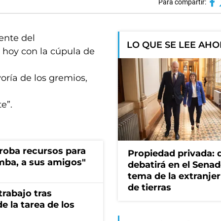
Para compartir:
dente del
LO QUE SE LEE AH
 hoy con la cúpula de
oría de los gremios,
e”.
s roba recursos para
Propiedad privada: 
imba, a sus amigos"
debatirá en el Senad
tema de la extranjer
de tierras
rabajo tras
e la tarea de los