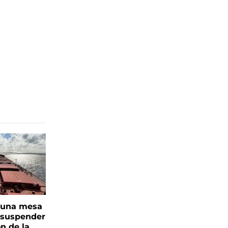
n una mesa
s suspender
n de la