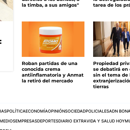
la timba, a sus amigos"
tarea de los pr
:
Roban partidas de una
Propiedad priv
conocida crema
se debatirá en
antiinflamatoria y Anmat
sin el tema de 
la retiró del mercado
extranjerizaci
tierras
IAS
POLÍTICA
ECONOMÍA
OPINIÓN
SOCIEDAD
POLICIALES
ADN BONA
MEDIOS
EMPRESAS
DEPORTES
DIARIO EXTRA
VIDA Y SALUD HOY
M