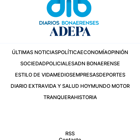
ÚLTIMAS NOTICIAS
POLÍTICA
ECONOMÍA
OPINIÓN
SOCIEDAD
POLICIALES
ADN BONAERENSE
ESTILO DE VIDA
MEDIOS
EMPRESAS
DEPORTES
DIARIO EXTRA
VIDA Y SALUD HOY
MUNDO MOTOR
TRANQUERA
HISTORIA
RSS
Contacto