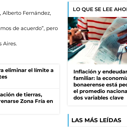
LO QUE SE LEE AH
, Alberto Fernández,
tamos de acuerdo”, pero
 Aires.
a eliminar el límite a
Inflación y endeud
tes
familiar: la economí
bonaerense está pe
el promedio naciona
zación de tierras,
dos variables clave
renarse Zona Fría en
LAS MÁS LEÍDAS