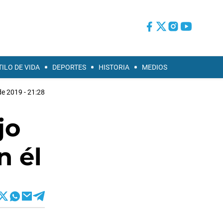
TILO DE VIDA
DEPORTES
HISTORIA
MEDIOS
 de 2019 - 21:28
jo
n él