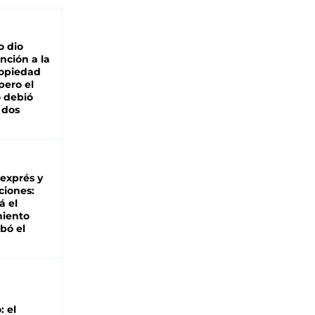
o dio
nción a la
ropiedad
pero el
 debió
 dos
 exprés y
ciones:
á el
miento
bó el
: el