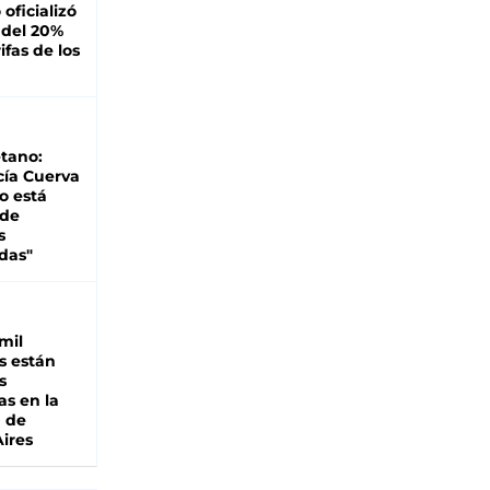
oficializó
 del 20%
ifas de los
tano:
cía Cuerva
o está
 de
s
das"
mil
s están
s
as en la
a de
ires