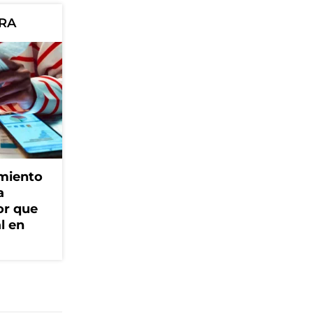
ORA
amiento
a
or que
l en