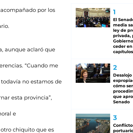
o acompañado por los
El Senad
media sa
rio.
ley de p
privada, 
Gobierno
ceder en
sa, aunque aclaró que
capítulos
ferencias. “Cuando me
Desalojo
expropia
as todavía no estamos de
cómo ser
procedi
que apro
ar esta provincia”,
Senado
oral e
Conflicto
otro chiquito que es
portuario