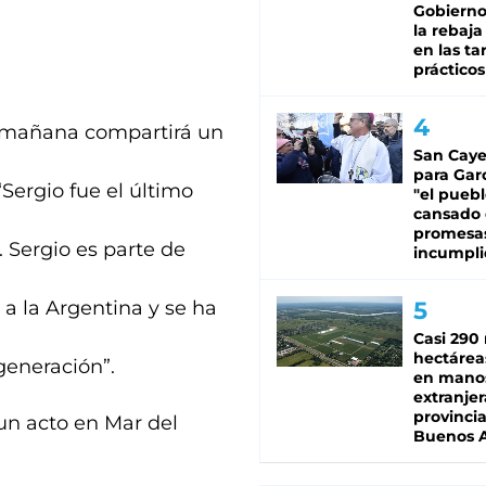
Gobierno 
la rebaja
en las tar
prácticos
n mañana compartirá un
San Caye
para Gar
“Sergio fue el último
"el puebl
cansado
promesa
 Sergio es parte de
incumpli
a la Argentina y se ha
Casi 290 
hectárea
generación”.
en mano
extranjer
provinci
 un acto en Mar del
Buenos A