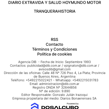
DIARIO EXTRA
VIDA Y SALUD HOY
MUNDO MOTOR
TRANQUERA
HISTORIA
RSS
Contacto
Términos y Condiciones
Política de cookies
Agencia DIB - Fecha de Inicio: Septiembre 1993
Contactos:
publicidad@dib.com.ar
/
vpignaton@dib.com.ar
/
avisosdib@gmail.com
Dirección de las oficinas: Calle 48 Nº 726 Piso 4, La Plata; Provincia
de Buenos Aires, Argentina
Teléfono: +5492215022421 - Whatsapp: +5492215031783
Email:
administracion@dib.com.ar
Registro DNDA Nº 32644856
Nº de edición: 9.890
Editor Responsable: Gonzalo Julián Irazoqui
Empresa propietaria del medio: Diarios Bonaerenses SA