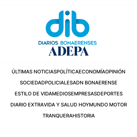
ÚLTIMAS NOTICIAS
POLÍTICA
ECONOMÍA
OPINIÓN
SOCIEDAD
POLICIALES
ADN BONAERENSE
ESTILO DE VIDA
MEDIOS
EMPRESAS
DEPORTES
DIARIO EXTRA
VIDA Y SALUD HOY
MUNDO MOTOR
TRANQUERA
HISTORIA