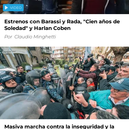
VIDEO
Estrenos con Barassi y Rada, "Cien años de
Soledad" y Harlan Coben
Por
Claudio Minghetti
Masiva marcha contra la inseguridad y la