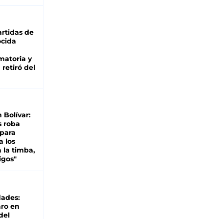
rtidas de
cida
matoria y
retiró del
n Bolívar:
s roba
 para
a los
 la timba,
igos"
dades:
ro en
del