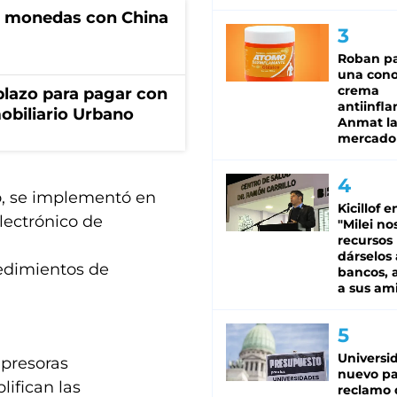
e monedas con China
Roban pa
una cono
crema
lazo para pagar con
antiinfla
obiliario Urbano
Anmat la 
mercado
, se implementó en
Kicillof e
lectrónico de
"Milei no
recursos
dárselos 
edimientos de
bancos, a
a sus am
Universi
impresoras
nuevo pa
lifican las
reclamo 