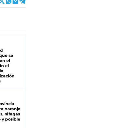
ad
 qué se
en el
in el
la
ización
s
ovincia
ta naranja
as, ráfagas
 y posible