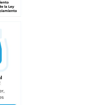
iento
de la Ley
ciamiento
l
!
er,
es